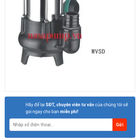
Hãy để lại
SĐT, chuyên viên tư vấn
của chúng tôi sẽ
gọi ngay cho bạn
miễn phí!