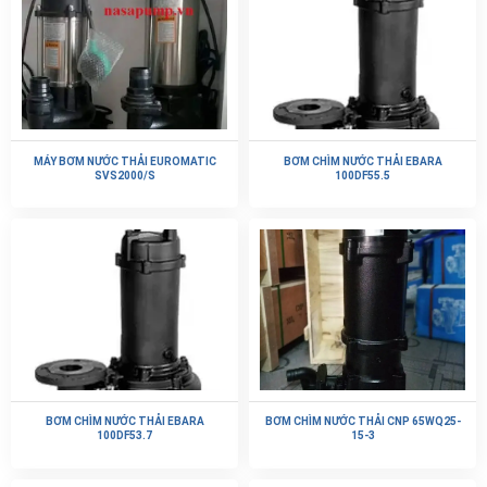
MÁY BƠM NƯỚC THẢI EUROMATIC
BƠM CHÌM NƯỚC THẢI EBARA
SVS2000/S
100DF55.5
BƠM CHÌM NƯỚC THẢI EBARA
BƠM CHÌM NƯỚC THẢI CNP 65WQ25-
100DF53.7
15-3