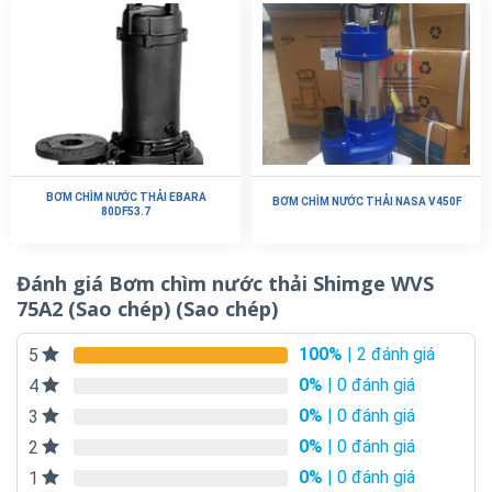
BƠM CHÌM NƯỚC THẢI EBARA
BƠM CHÌM NƯỚC THẢI NASA V450F
80DF53.7
Đánh giá Bơm chìm nước thải Shimge WVS
75A2 (Sao chép) (Sao chép)
100%
| 2 đánh giá
5
0%
| 0 đánh giá
4
0%
| 0 đánh giá
3
0%
| 0 đánh giá
2
0%
| 0 đánh giá
1