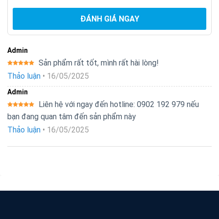
ĐÁNH GIÁ NGAY
Admin
Sản phẩm rất tốt, mình rất hài lòng!
Được xếp
Thảo luận
•
16/05/2025
hạng
5
5
sao
Admin
Liên hệ với ngay đến hotline: 0902 192 979 nếu
Được xếp
bạn đang quan tâm đến sản phẩm này
hạng
5
5
sao
Thảo luận
•
16/05/2025