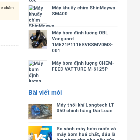
Máy khuấy chìm ShinMaywa
ine chăm
SM400
Máy bơm định lượng OBL
Vanguard
1M521P1115SVBSMV0M3-
001
Máy bơm định lượng CHEM-
FEED VATTURE M-6125P
Bài viết mới
Máy thổi khí Longtech LT-
050 chính hãng Đài Loan
So sánh máy bơm nước và
máy bơm hoá chất, đâu là