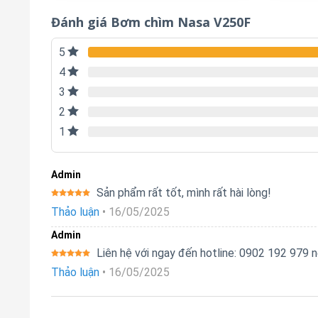
Đánh giá Bơm chìm Nasa V250F
5
4
3
2
1
Admin
Sản phẩm rất tốt, mình rất hài lòng!
Được xếp
Thảo luận
•
16/05/2025
hạng
5
5
sao
Admin
Liên hệ với ngay đến hotline: 0902 192 979
Được xếp
Thảo luận
•
16/05/2025
hạng
5
5
sao