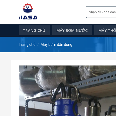
Skip
Tìm
to
kiếm:
content
TRANG CHỦ
MÁY BƠM NƯỚC
MÁY THỔI
Trang chủ
/
Máy bơm dân dụng