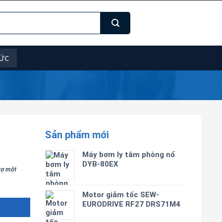
TỨC
Sản phẩm mới
Máy bơm ly tâm phòng nổ
DYB-80EX
trợ một
Motor giảm tốc SEW-
EURODRIVE RF27 DRS71M4