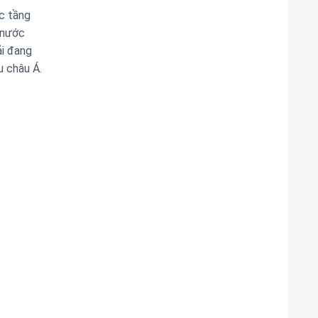
c tầng
m nước
ải đang
u châu Á.