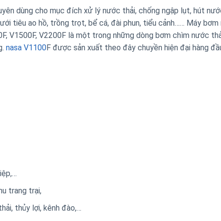
yên dùng cho mục đích xử lý nước thải, chống ngập lụt, hút nướ
tưới tiêu ao hồ, trồng trọt, bể cá, đài phun, tiểu cảnh…… Máy bơ
00F, V1500F, V2200F là một trong những dòng bơm chìm nước th
g.
nasa V1100
F được sản xuất theo đây chuyền hiện đại hàng đầ
iệp,…
u trang trại,
ải, thủy lợi, kênh đào,…