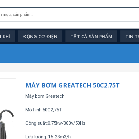
 KHÍ
ĐỘNG CƠ ĐIỆN
TẤT CẢ SẢN PHẨM
TIN 
MÁY BƠM GREATECH 50C2.75T
Máy bơm Greatech
Mô hình:50C2,75T
Công suất:0.75kw/380v/50Hz
Lưu lượng: 15-23m3/h