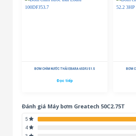
BƠM CHÌM NƯỚC THẢI EBARA 65DFJ 51.5
BƠM C
Đọc tiếp
Đánh giá Máy bơm Greatech 50C2.75T
5
4