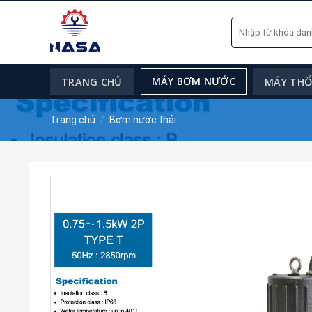
Skip
Tìm
to
kiếm:
content
MÁY BƠM NƯỚC
TRANG CHỦ
MÁY THỔI
Trang chủ
/
Bơm nước thải