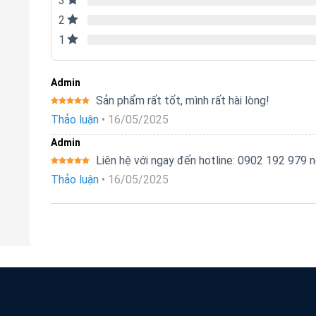
3
2
1
Admin
Sản phẩm rất tốt, mình rất hài lòng!
Được xếp
Thảo luận
•
16/05/2025
hạng
5
5
sao
Admin
Liên hệ với ngay đến hotline: 0902 192 979
Được xếp
Thảo luận
•
16/05/2025
hạng
5
5
sao