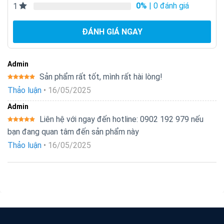
0%
| 0 đánh giá
1
ĐÁNH GIÁ NGAY
Admin
Sản phẩm rất tốt, mình rất hài lòng!
Được xếp
Thảo luận
•
16/05/2025
hạng
5
5
sao
Admin
Liên hệ với ngay đến hotline: 0902 192 979 nếu
Được xếp
bạn đang quan tâm đến sản phẩm này
hạng
5
5
sao
Thảo luận
•
16/05/2025