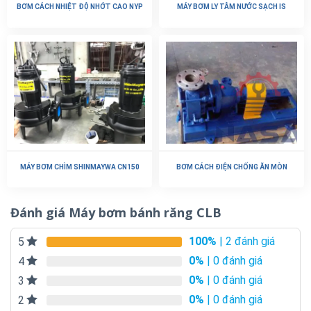
BƠM CÁCH NHIỆT ĐỘ NHỚT CAO NYP
MÁY BƠM LY TÂM NƯỚC SẠCH IS
MÁY BƠM CHÌM SHINMAYWA CN150
BƠM CÁCH ĐIỆN CHỐNG ĂN MÒN
Đánh giá Máy bơm bánh răng CLB
100%
| 2 đánh giá
5
0%
| 0 đánh giá
4
0%
| 0 đánh giá
3
0%
| 0 đánh giá
2