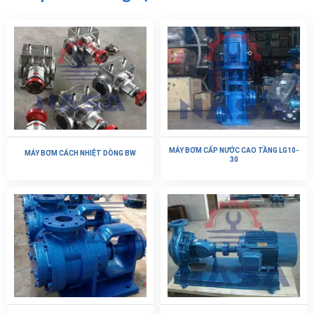
MÁY BƠM CẤP NƯỚC CAO TẦNG LG10-
MÁY BƠM CÁCH NHIỆT DÒNG BW
30