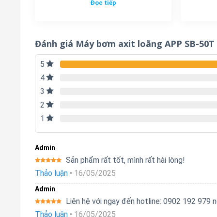
Đọc tiếp
Đánh giá Máy bơm axit loãng APP SB-50T
5
4
3
2
1
Admin
Sản phẩm rất tốt, mình rất hài lòng!
Được xếp
Thảo luận
•
16/05/2025
hạng
5
5
sao
Admin
Liên hệ với ngay đến hotline: 0902 192 979
Được xếp
Thảo luận
•
16/05/2025
hạng
5
5