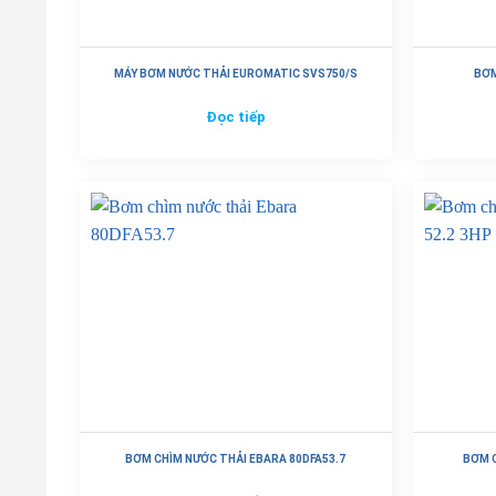
MÁY BƠM NƯỚC THẢI EUROMATIC SVS750/S
BƠM
Đọc tiếp
BƠM CHÌM NƯỚC THẢI EBARA 80DFA53.7
BƠM C