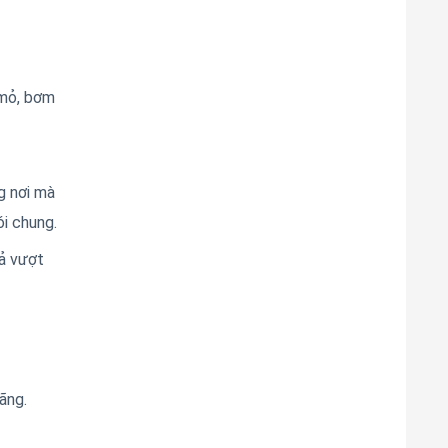
 mỏ, bơm
g nơi mà
ói chung.
ả vượt
ãng.