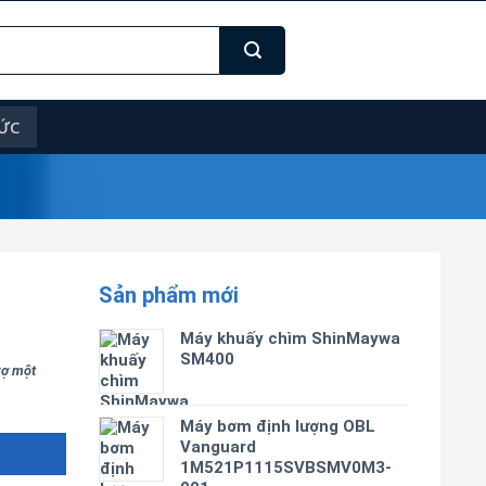
TỨC
Sản phẩm mới
Máy khuấy chìm ShinMaywa
SM400
trợ một
Máy bơm định lượng OBL
Vanguard
1M521P1115SVBSMV0M3-