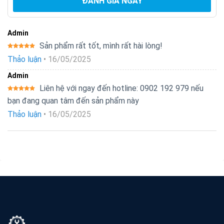
ĐÁNH GIÁ NGAY
Admin
Sản phẩm rất tốt, mình rất hài lòng!
Được xếp
Thảo luận
•
16/05/2025
hạng
5
5
sao
Admin
Liên hệ với ngay đến hotline: 0902 192 979 nếu
Được xếp
bạn đang quan tâm đến sản phẩm này
hạng
5
5
sao
Thảo luận
•
16/05/2025