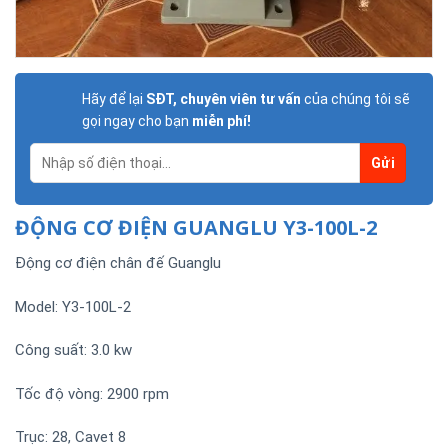
Hãy để lại
SĐT, chuyên viên tư vấn
của chúng tôi sẽ
gọi ngay cho bạn
miễn phí!
ĐỘNG CƠ ĐIỆN GUANGLU Y3-100L-2
Động cơ điện chân đế Guanglu
Model: Y3-100L-2
Công suất: 3.0 kw
Tốc độ vòng: 2900 rpm
Trục: 28, Cavet 8