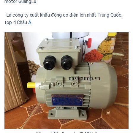
motor GuangLu
-Là công ty xuất khẩu động cơ điện lớn nhất Trung Quốc,
top 4 Châu
Á.