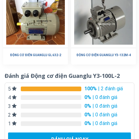
ĐỘNG CƠ ĐIÊN GUANGLU GL 632-2
ĐỘNG CƠ ĐIỆN GUANGLU Y3-132M-4
Đánh giá Động cơ điện Guanglu Y3-100L-2
100%
| 2 đánh giá
5
0%
| 0 đánh giá
4
0%
| 0 đánh giá
3
0%
| 0 đánh giá
2
0%
| 0 đánh giá
1