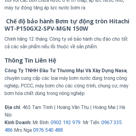
Đối với các bồn chứa nước ở vị trí thấp, áp lực nước nhỏ,
máy tự động tăng áp lực nước bơm ra.
Chế độ bảo hành Bơm tự động tròn Hitachi
WT-P150GX2-SPV-MGN 150W
Chính hãng 12 tháng. Công ty sẽ bảo hành chu đáo cho tất
cả các sản phẩm nếu lỗi thuộc về sản phẩm.
Thông Tin Liên Hệ
Công Ty TNHH Đầu Tư Thương Mại Và Xây Dựng Nasa
,
chuyên cung cấp các loại máy bơm nước dùng trong công
nghiệp, PCCC, máy bơm cho các công trình, chung cư, máy
bơm hóa chất dùng trong nông nghiệp
Địa chỉ
: 465 Tam Trinh | Hoàng Văn Thụ | Hoàng Mai | Hà
Nội
Kinh Doanh:
Mr Bình:
0902 192 979
Mr Tiến:
0967 335
486
Mrs Nga
0976 540 488