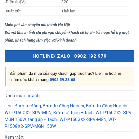
Điện áp(V)
220
Xuất xứ:
Thái lan
Miễn phí vận chuyển nội thành Hà Nội
Đối với khách tỉnh chi phí vận chuyển khách sẽ tự chi trả hoặc hỗ trợ một
phần, khách hàng làm việc với kinh doanh.
HOTLINE/ ZALO : 0902 192 979
Sản phẩm đã mua của quý khách gặp trục trặc? Liên hệ hotline
chăm sóc khách hàng
0902.59.33.68
Danh mục:
hitachi
Thẻ:
Bơm tự động
,
Bơm tự động Hitachi
,
Bơm tự động Hitachi
WT-P150GX2-SPV-MGN
,
Bơm tự động Hitachi WT-P150GX2-SPV-
MGN 150W
,
tăng áp Hitachi
,
WT-P150GX2-SPV-MGN
,
WT-
P150GX2-SPV-MGN 150W
Xem trên: