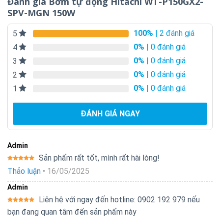
Đánh giá Bơm tự động Hitachi WT-P150GX2-
SPV-MGN 150W
100%
| 2 đánh giá
5
0%
| 0 đánh giá
4
0%
| 0 đánh giá
3
0%
| 0 đánh giá
2
0%
| 0 đánh giá
1
ĐÁNH GIÁ NGAY
Admin
Sản phẩm rất tốt, mình rất hài lòng!
Được xếp
Thảo luận
•
16/05/2025
hạng
5
5
sao
Admin
Liên hệ với ngay đến hotline: 0902 192 979 nếu
Được xếp
bạn đang quan tâm đến sản phẩm này
hạng
5
5
sao