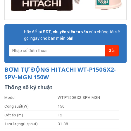
Hãy để lại
SĐT, chuyên viên tư vấn
của chúng tôi sẽ
gọi ngay cho bạn
miễn phí!
BƠM TỰ ĐỘNG HITACHI WT-P150GX2-
SPV-MGN 150W
Thông số kỷ thuật
Model
WT-P150GX2-SPV-MGN
Công suất(W)
150
Cột áp (m)
12
Lưu lượng(L/phut)
31-38