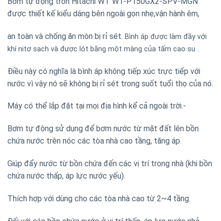
Bơm tự động tròn Hitachi WT WT-P150GX2-SPV-MGN
được thiết kế kiểu dáng bên ngoài gọn nhẹ,vận hành êm,
an toàn và chống ăn mòn bị rỉ sét
. Bình áp được làm đầy với
khí nitơ sạch và được lót bằng một màng của tấm cao su
.
Điều này có nghĩa là bình áp không tiếp xúc trực tiếp với
nước vì vậy nó sẽ không bị rỉ sét trong suốt tuổi thọ của nó.
Máy có thể lắp đặt tại mọi địa hình kể cả ngoài trời.-
Bơm tự động sử dụng để bơm nước từ mặt đất lên bồn
chứa nước trên nóc các tòa nhà cao tầng, tăng áp.
Giúp đẩy nước từ bồn chứa đến các vị trí trong nhà (khi bồn
chứa nước thấp, áp lực nước yếu).
Thích hợp với dùng cho các tòa nhà cao từ 2~4 tầng.