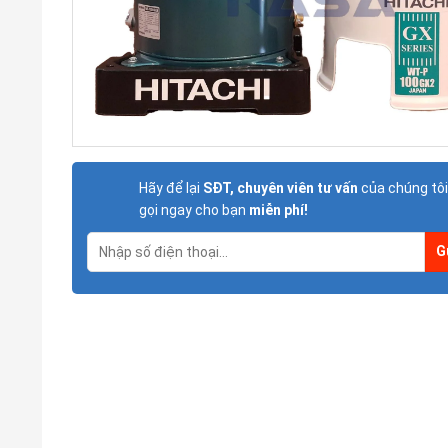
Hãy để lại
SĐT, chuyên viên tư vấn
của chúng tôi
gọi ngay cho bạn
miễn phí!