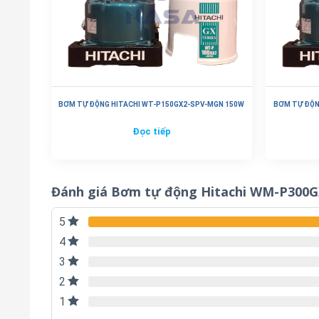
BƠM TỰ ĐỘNG HITACHI WT-P150GX2-SPV-MGN 150W
BƠM TỰ ĐỘN
Đọc tiếp
Đánh giá Bơm tự động Hitachi WM-P300
5
4
3
2
1