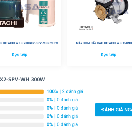
G HITACHI WT-P200GX2-SPV-MGN 200W
MÁY BƠM ĐẤY CAO HITACHI W-P150N
Đọc tiếp
Đọc tiếp
GX2-SPV-WH 300W
100%
| 2 đánh giá
0%
| 0 đánh giá
0%
| 0 đánh giá
ĐÁNH GIÁ NG
0%
| 0 đánh giá
0%
| 0 đánh giá