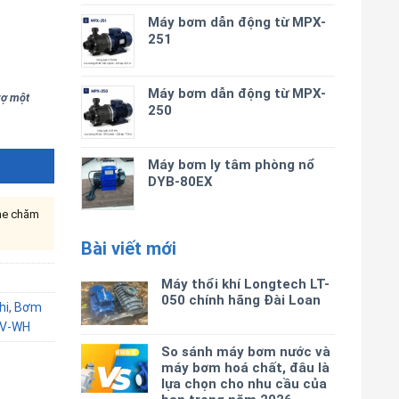
Máy bơm dẫn động từ MPX-
251
Máy bơm dẫn động từ MPX-
trợ một
250
Máy bơm ly tâm phòng nổ
DYB-80EX
ine chăm
Bài viết mới
Máy thổi khí Longtech LT-
050 chính hãng Đài Loan
hi
,
Bơm
V-WH
So sánh máy bơm nước và
máy bơm hoá chất, đâu là
lựa chọn cho nhu cầu của