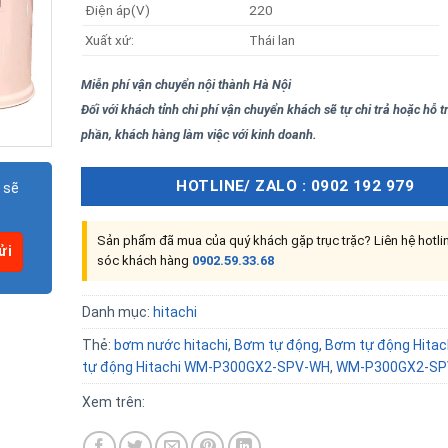
Điện áp(V)
220
Xuất xứ:
Thái lan
Miễn phí vận chuyển nội thành Hà Nội
Đối với khách tỉnh chi phí vận chuyển khách sẽ tự chi trả hoặc hỗ 
phần, khách hàng làm việc với kinh doanh.
HOTLINE/ ZALO : 0902 192 979
 sẽ
Sản phẩm đã mua của quý khách gặp trục trặc? Liên hệ hotl
sóc khách hàng
0902.59.33.68
Danh mục:
hitachi
Thẻ:
bơm nước hitachi
,
Bơm tự động
,
Bơm tự động Hitac
tự động Hitachi WM-P300GX2-SPV-WH
,
WM-P300GX2-SP
Xem trên: