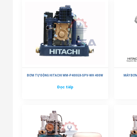
BƠM TỰ ĐỘNG HITACHI WM-P400GX-SPV-WH 400W
MÁY BƠM
Đọc tiếp