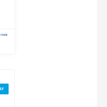
H/150W
AY