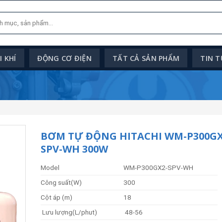
 KHÍ
ĐỘNG CƠ ĐIỆN
TẤT CẢ SẢN PHẨM
TIN 
BƠM TỰ ĐỘNG HITACHI WM-P300GX
SPV-WH 300W
Model
WM-P300GX2-SPV-WH
Công suất(W)
300
Cột áp (m)
18
Lưu lượng(L/phut)
48-56