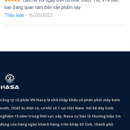
Liên hệ với ngay đến hotline: 0902 192 979 nếu
Được xếp
bạn đang quan tâm đến sản phẩm này
hạng
5
5
sao
Thảo luận
•
16/05/2025
Công ty cổ phần VN Nasa là nhà nhập khẩu và phân phối máy bơm
nước, thiết bị điện cơ, cơ khí số 1 tại Việt Nam. Với bề dày kinh
nghiệm 15 năm trong lĩnh vực này, Nasa tự hào là thương hiệu tin
dùng của hàng ngàn khách hàng trên khắp 63 tỉnh, thành phố.