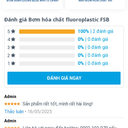
BƠM ĐỊNH LƯỢNG BLUE WHITE C645P
MÁY BƠM HÓA CHẤT IHF
Đánh giá Bơm hóa chất fluoroplastic FSB
100%
| 2 đánh giá
5
0%
| 0 đánh giá
4
0%
| 0 đánh giá
3
0%
| 0 đánh giá
2
0%
| 0 đánh giá
1
ĐÁNH GIÁ NGAY
Admin
Sản phẩm rất tốt, mình rất hài lòng!
Được xếp
Thảo luận
•
16/05/2025
hạng
5
5
sao
Admin