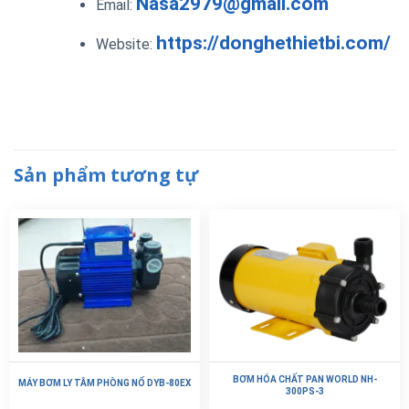
Nasa2979@gmail.com
Email:
https://donghethietbi.com/
Website:
Sản phẩm tương tự
BƠM HÓA CHẤT PAN WORLD NH-
MÁY BƠM LY TÂM PHÒNG NỔ DYB-80EX
300PS-3