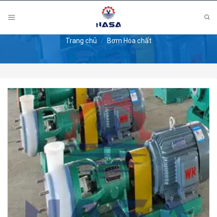
Skip
to
content
Trang chủ
/
Bơm Hóa chất