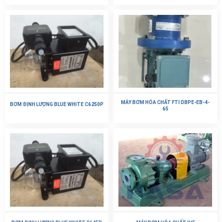
MÁY BƠM HÓA CHẤT FTI DBPE-EB-4-
BƠM ĐỊNH LƯỢNG BLUE WHITE C6250P
65