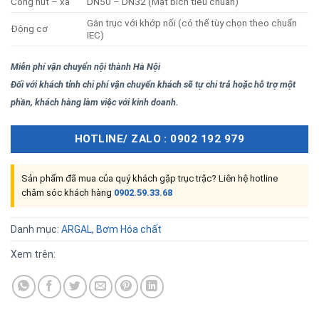
Cổng hút – xả
DN50 – DN32 (Mặt bích tiêu chuẩn)
Gắn trục với khớp nối (có thể tùy chọn theo chuẩn
Động cơ
IEC)
Miễn phí vận chuyển nội thành Hà Nội
Đối với khách tỉnh chi phí vận chuyển khách sẽ tự chi trả hoặc hỗ trợ một
phần, khách hàng làm việc với kinh doanh.
HOTLINE/ ZALO : 0902 192 979
Sản phẩm đã mua của quý khách gặp trục trặc? Liên hệ hotline
chăm sóc khách hàng
0902.59.33.68
Danh mục:
ARGAL
,
Bơm Hóa chất
Xem trên: