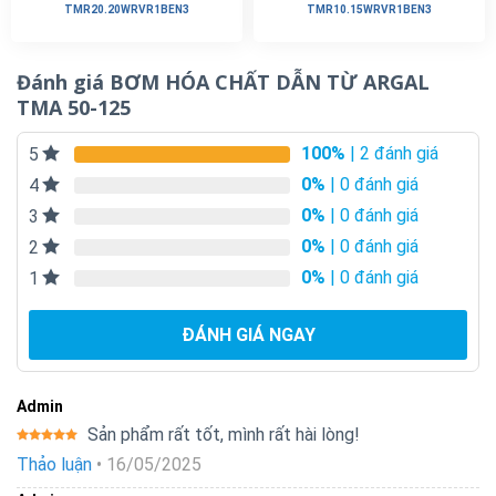
TMR20.20WRVR1BEN3
TMR10.15WRVR1BEN3
Đánh giá BƠM HÓA CHẤT DẪN TỪ ARGAL
TMA 50-125
100%
| 2 đánh giá
5
0%
| 0 đánh giá
4
0%
| 0 đánh giá
3
0%
| 0 đánh giá
2
0%
| 0 đánh giá
1
ĐÁNH GIÁ NGAY
Admin
Sản phẩm rất tốt, mình rất hài lòng!
Được xếp
Thảo luận
•
16/05/2025
hạng
5
5
sao