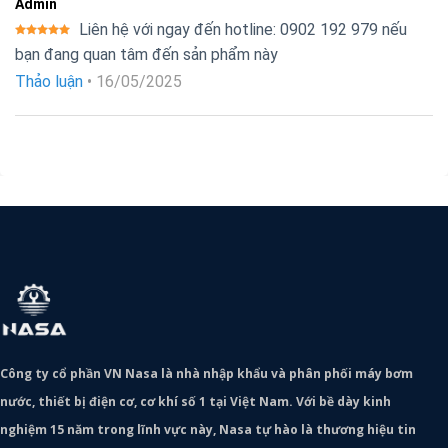
Admin
Liên hệ với ngay đến hotline: 0902 192 979 nếu
Được xếp
bạn đang quan tâm đến sản phẩm này
hạng
5
5
sao
Thảo luận
•
16/05/2025
Công ty cổ phần VN Nasa là nhà nhập khẩu và phân phối máy bơm
nước, thiết bị điện cơ, cơ khí số 1 tại Việt Nam. Với bề dày kinh
nghiệm 15 năm trong lĩnh vực này, Nasa tự hào là thương hiệu tin