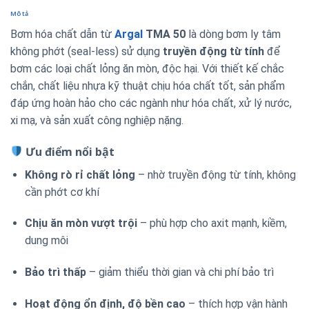
Mô tả
Bơm hóa chất dẫn từ
Argal
TMA 50
là dòng bơm ly tâm
không phớt (seal-less) sử dụng
truyền động từ tính
để
bơm các loại chất lỏng ăn mòn, độc hại. Với thiết kế chắc
chắn, chất liệu nhựa kỹ thuật chịu hóa chất tốt, sản phẩm
đáp ứng hoàn hảo cho các ngành như hóa chất, xử lý nước,
xi mạ, và sản xuất công nghiệp nặng.
Ưu điểm nổi bật
Không rò rỉ chất lỏng
– nhờ truyền động từ tính, không
cần phớt cơ khí
Chịu ăn mòn vượt trội
– phù hợp cho axit mạnh, kiềm,
dung môi
Bảo trì thấp
– giảm thiểu thời gian và chi phí bảo trì
Hoạt động ổn định, độ bền cao
– thích hợp vận hành