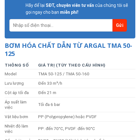
Hãy để lại
SĐT, chuyên viên tư vấn
của chúng tôi sẽ
gọi ngay cho bạn
miễn phí!
BƠM HÓA CHẤT DẪN TỪ ARGAL TMA 50-
125
THÔNG SỐ
GIÁ TRỊ (TÙY THEO CẤU HÌNH)
Model
TMA 50-125 / TMA 50-160
Lưu lượng
Đến 33 m³/h
Cột áp tối đa
Đến 21 m
Áp suất làm
Tối đa 6 bar
việc
Vật liệu bơm
PP (Polypropylene) hoặc PVDF
Nhiệt độ làm
PP: đến 70°C, PVDF: đến 90°C
việc