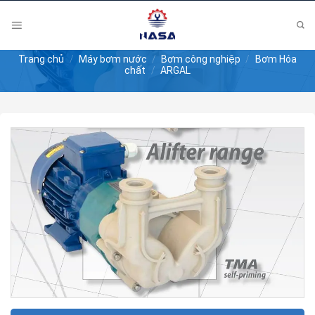
Skip
to
content
Trang chủ
/
Máy bơm nước
/
Bơm công nghiệp
/
Bơm Hóa
chất
/
ARGAL