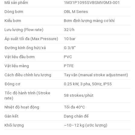
Mã sản phẩm
1M31P1095SVBSMV0M3-001
Dòng bơm
OBL M Series
Kiểu bơm
Bơm định lượng màng cơ khí
Lưu lượng (Flow rate)
32 l/h
Áp suất tối đa (Max Pressure)
10 bar
Đường kính ống hút/xả
G 3/8″
Vật liệu đầu bơm
PVC
Vật liệu màng
PTFE
Cách điều chỉnh lưu lượng
Tay vặn (manual stroke adjustment)
Động cơ
0.25 kW, 3 pha, 50Hz, IP55
Tốc độ hành trình (Stroke
58 strokes/phút
rate)
Nhiệt độ hoạt động
Tối đa 40°C
Gắn kết
Dạng chân đế
Khối lượng
~10–12 kg (ước lượng)