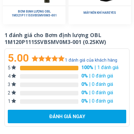
BƠM ĐỊNH LƯỢNG OBL
MÁY NÉN KHÍ HAREYES
1M321P1115SVBSMV0M3-001
1 đánh giá cho
Bơm định lượng OBL
1M120P1115SVBSMV0M3-001 (0.25KW)
5.00
1
đánh giá của khách hàng
100%
| 1 đánh giá
5
5.00
1
trên 5
dựa trên
0%
| 0 đánh giá
4
đánh giá
0%
| 0 đánh giá
3
0%
| 0 đánh giá
2
0%
| 0 đánh giá
1
ĐÁNH GIÁ NGAY