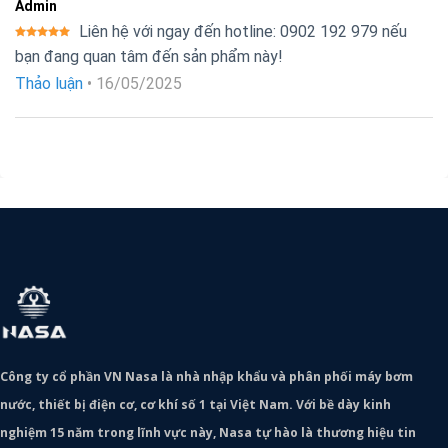
Admin
Liên hệ với ngay đến hotline: 0902 192 979 nếu
Được xếp
bạn đang quan tâm đến sản phẩm này!
hạng
5
5
sao
Thảo luận
•
16/05/2025
Công ty cổ phần VN Nasa là nhà nhập khẩu và phân phối máy bơm
nước, thiết bị điện cơ, cơ khí số 1 tại Việt Nam. Với bề dày kinh
nghiệm 15 năm trong lĩnh vực này, Nasa tự hào là thương hiệu tin