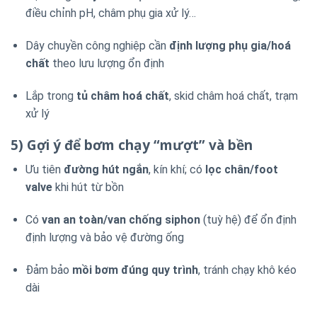
điều chỉnh pH, châm phụ gia xử lý…
Dây chuyền công nghiệp cần
định lượng phụ gia/hoá
chất
theo lưu lượng ổn định
Lắp trong
tủ châm hoá chất
, skid châm hoá chất, trạm
xử lý
5) Gợi ý để bơm chạy “mượt” và bền
Ưu tiên
đường hút ngắn
, kín khí; có
lọc chân/foot
valve
khi hút từ bồn
Có
van an toàn/van chống siphon
(tuỳ hệ) để ổn định
định lượng và bảo vệ đường ống
Đảm bảo
mồi bơm đúng quy trình
, tránh chạy khô kéo
dài