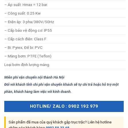
– Áp suất: Hmax = 12 bar.
– Công suất: 0.25 Kw
– Điện áp: 3 pha/380V/50Hz
– Cấp bảo vệ động cơ: IP55
– Cấp cách điện: Class F
– Bi: Pyrex; Đế bi: PVC
– Màng bơm: PTFE (Teflon)
Loại bơm định lượng màng.
Miễn phí vận chuyển nội thành Hà Nội
Đối với khách tỉnh chi phí vận chuyển khách sẽ tự chi trả hoặc hỗ trợ một
phần, khách hàng làm việc với kinh doanh.
HOTLINE/ ZALO : 0902 192 979
Sản phẩm đã mua của quý khách gặp trục trặc? Liên hệ hotline
chăm sóc khách hàng
0902.59.33.68