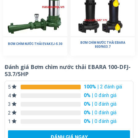
BƠM CHÌM NƯỚC THẢI EBARA
BƠM CHÌM NƯỚC THẢI EVAK EJ-5.30
80DFA53.7
Đánh giá Bơm chìm nước thải EBARA 100-DFJ-
53.7/5HP
100%
| 2 đánh giá
5
0%
| 0 đánh giá
4
0%
| 0 đánh giá
3
0%
| 0 đánh giá
2
0%
| 0 đánh giá
1
ĐÁNH GIÁ NGAY