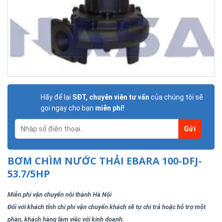
Hãy để lại
SĐT, chuyên viên tư vấn
của chúng tôi sẽ
gọi ngay cho bạn
miễn phí!
BƠM CHÌM NƯỚC THẢI EBARA 100-DFJ-
53.7/5HP
Miễn phí vận chuyển nội thành Hà Nội
Đối với khách tỉnh chi phí vận chuyển khách sẽ tự chi trả hoặc hỗ trợ một
phần, khách hàng làm việc với kinh doanh.