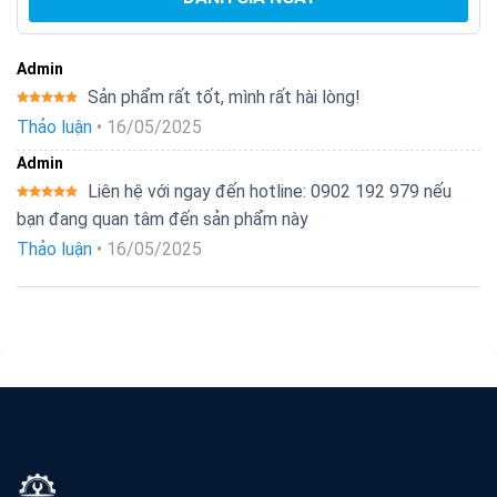
Admin
Sản phẩm rất tốt, mình rất hài lòng!
Được xếp
Thảo luận
•
16/05/2025
hạng
5
5
sao
Admin
Liên hệ với ngay đến hotline: 0902 192 979 nếu
Được xếp
bạn đang quan tâm đến sản phẩm này
hạng
5
5
sao
Thảo luận
•
16/05/2025