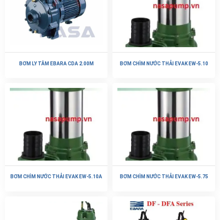
BƠM LY TÂM EBARA CDA 2.00M
BƠM CHÌM NƯỚC THẢI EVAK EW-5.10
BƠM CHÌM NƯỚC THẢI EVAK EW-5.10A
BƠM CHÌM NƯỚC THẢI EVAK EW-5.75