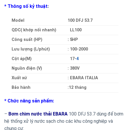
* Thông số kỷ thuật
:
Model
100 DFJ 53.7
QDC( khớp nối nhanh)
LL100
Công suất (HP)
: 5
HP
Lưu lượng (L/phút)
: 100-2000
Cột áp(M)
17-
4
Nguồn điện (V)
:
380V
Xuất xứ
: EBARA ITALIA
Bảo hành
:12 tháng
* Chức năng sản phẩm:
–
Bơm chìm nước thải EBARA
100 DFJ 53.7 dùng để bơm
hệ thống xử lý nước sạch cho các khu công nghiệp và
chung cư.