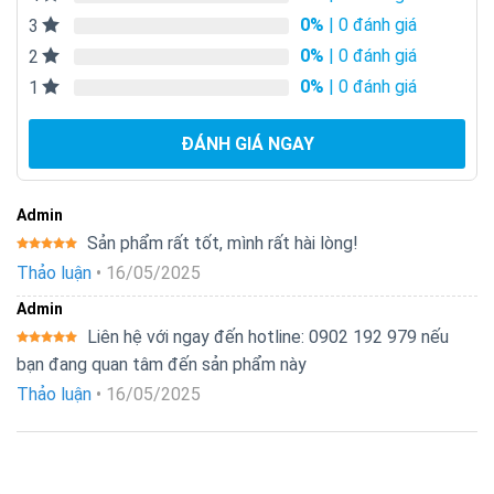
0%
| 0 đánh giá
3
0%
| 0 đánh giá
2
0%
| 0 đánh giá
1
ĐÁNH GIÁ NGAY
Admin
Sản phẩm rất tốt, mình rất hài lòng!
Được xếp
Thảo luận
•
16/05/2025
hạng
5
5
sao
Admin
Liên hệ với ngay đến hotline: 0902 192 979 nếu
Được xếp
bạn đang quan tâm đến sản phẩm này
hạng
5
5
sao
Thảo luận
•
16/05/2025