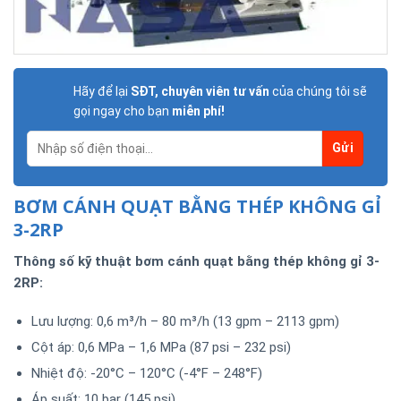
Hãy để lại
SĐT, chuyên viên tư vấn
của chúng tôi sẽ
gọi ngay cho bạn
miễn phí!
BƠM CÁNH QUẠT BẰNG THÉP KHÔNG GỈ
3-2RP
Thông số kỹ thuật bơm cánh quạt bằng thép không gỉ 3-
2RP:
Lưu lượng: 0,6 m³/h – 80 m³/h (13 gpm – 2113 gpm)
Cột áp: 0,6 MPa – 1,6 MPa (87 psi – 232 psi)
Nhiệt độ: -20°C – 120°C (-4°F – 248°F)
Áp suất: 10 bar (145 psi)