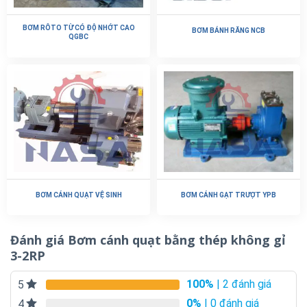
BƠM RÔTO TỪ CÓ ĐỘ NHỚT CAO
BƠM BÁNH RĂNG NCB
QGBC
BƠM CÁNH QUẠT VỆ SINH
BƠM CÁNH GẠT TRƯỢT YPB
Đánh giá Bơm cánh quạt bằng thép không gỉ
3-2RP
100%
| 2 đánh giá
5
0%
| 0 đánh giá
4