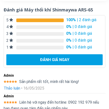
Đánh giá Máy thổi khí Shinmaywa ARS-65
100%
| 2 đánh giá
5
0%
| 0 đánh giá
4
0%
| 0 đánh giá
3
0%
| 0 đánh giá
2
0%
| 0 đánh giá
1
ĐÁNH GIÁ NGAY
Admin
Sản phẩm rất tốt, mình rất hài lòng!
Được xếp
Thảo luận
•
16/05/2025
hạng
5
5
sao
Admin
Liên hệ với ngay đến hotline: 0902 192 979 nếu
Được xếp
bạn đang quan tâm đến sản phẩm này