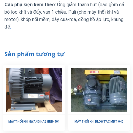
Các phụ kiện kèm theo
: Ống giảm thanh hút (bao gồm cả
bộ lọc khí) và đẩy, van 1 chiều, Puli (cho máy thổi khí và
motor), khớp nối mềm, dây cua-roa, đồng hồ áp lực, khung
đế
.
Sản phẩm tương tự
MÁY THỔI KHÍ HWANG HAE HRB-401
MÁY THỔI KHÍ BLOWTAC MRT 040