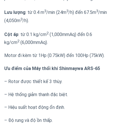
3
3
3
Lưu lượng
: từ 0.4 m
/min (24m
/h) đến 67.5m
/min
3
(4,050m
/h).
2
Cột áp
: từ 0.1 kg/cm
(1,000mmAq) đến 0.6
2
kg/cm
(6,000mmAq).
Motor đi kèm từ 1Hp (0.75kW) đến 100Hp (75kW).
Ưu điểm của Máy thổi khí Shinmaywa ARS-65
– Rotor được thiết kế 3 thùy.
– Hệ thống giảm thanh đặc biệt.
– Hiệu suất hoạt động ổn định.
– Độ rung và độ ồn thấp.