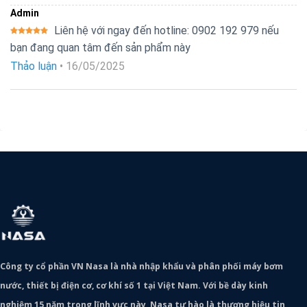
Admin
Liên hệ với ngay đến hotline: 0902 192 979 nếu
Được xếp
bạn đang quan tâm đến sản phẩm này
hạng
5
5
sao
Thảo luận
•
16/05/2025
Công ty cổ phần VN Nasa là nhà nhập khẩu và phân phối máy bơm
nước, thiết bị điện cơ, cơ khí số 1 tại Việt Nam. Với bề dày kinh
nghiệm 15 năm trong lĩnh vực này, Nasa tự hào là thương hiệu tin