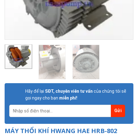
Hãy để lại
SĐT, chuyên viên tư vấn
của chúng tôi sẽ
gọi ngay cho bạn
miễn phí!
MÁY THỔI KHÍ HWANG HAE HRB-802