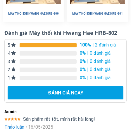
MÁY THỔI KHÍ HWANG HAE HRB-600
MÁY THỔI KHÍ HWANG HAE HRB-501
Đánh giá Máy thổi khí Hwang Hae HRB-802
100%
| 2 đánh giá
5
0%
| 0 đánh giá
4
0%
| 0 đánh giá
3
0%
| 0 đánh giá
2
0%
| 0 đánh giá
1
ĐÁNH GIÁ NGAY
Admin
Sản phẩm rất tốt, mình rất hài lòng!
Được xếp
Thảo luận
•
16/05/2025
hạng
5
5
sao