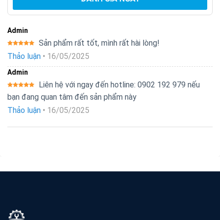
Admin
Sản phẩm rất tốt, mình rất hài lòng!
Được xếp
Thảo luận
•
16/05/2025
hạng
5
5
sao
Admin
Liên hệ với ngay đến hotline: 0902 192 979 nếu
Được xếp
bạn đang quan tâm đến sản phẩm này
hạng
5
5
sao
Thảo luận
•
16/05/2025