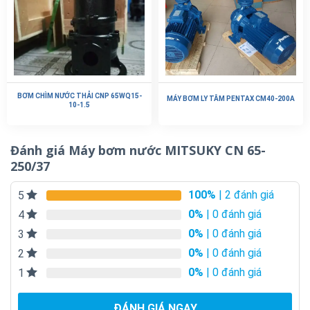
BƠM CHÌM NƯỚC THẢI CNP 65WQ15-
MÁY BƠM LY TÂM PENTAX CM40-200A
10-1.5
Đánh giá Máy bơm nước MITSUKY CN 65-
250/37
100%
| 2 đánh giá
5
0%
| 0 đánh giá
4
0%
| 0 đánh giá
3
0%
| 0 đánh giá
2
0%
| 0 đánh giá
1
ĐÁNH GIÁ NGAY