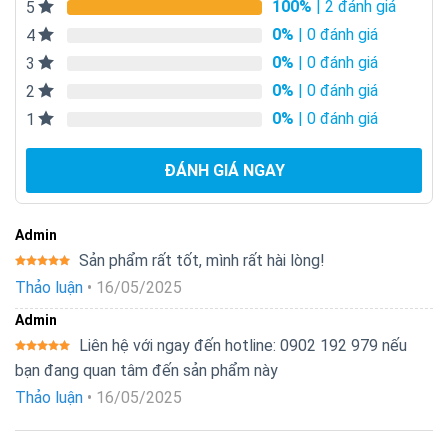
100%
| 2 đánh giá
5
0%
| 0 đánh giá
4
0%
| 0 đánh giá
3
0%
| 0 đánh giá
2
0%
| 0 đánh giá
1
ĐÁNH GIÁ NGAY
Admin
Sản phẩm rất tốt, mình rất hài lòng!
Được xếp
Thảo luận
•
16/05/2025
hạng
5
5
sao
Admin
Liên hệ với ngay đến hotline: 0902 192 979 nếu
Được xếp
bạn đang quan tâm đến sản phẩm này
hạng
5
5
sao
Thảo luận
•
16/05/2025