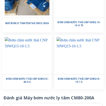
BƠM CHÌM NƯỚC THẢI CNP 50WQ 10-
MÁY BƠM LY TÂM PENTAX CM32-250A
10-0.75
BƠM CHÌM NƯỚC THẢI CNP 50WQ15-
BƠM CHÌM NƯỚC THẢI CNP 50WQ15-
40-5.5
10-1.5
Đánh giá Máy bơm nước ly tâm CM80-200A