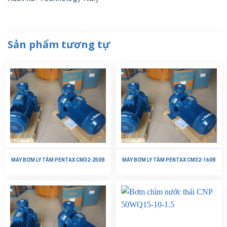
Sản phẩm tương tự
MÁY BƠM LY TÂM PENTAX CM32-250B
MÁY BƠM LY TÂM PENTAX CM32-160B