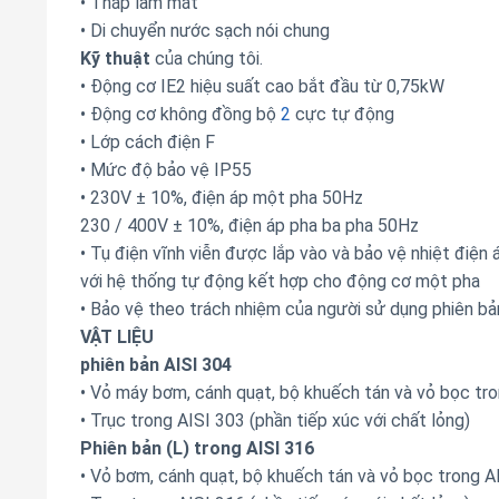
• Tháp làm mát
• Di chuyển nước sạch nói chung
Kỹ thuật
của chúng tôi.
• Động cơ IE2 hiệu suất cao bắt đầu từ 0,75kW
• Động cơ không đồng bộ
2
cực tự động
• Lớp cách điện F
• Mức độ bảo vệ IP55
• 230V ± 10%, điện áp một pha 50Hz
230 / 400V ± 10%, điện áp pha ba pha 50Hz
• Tụ điện vĩnh viễn được lắp vào và bảo vệ nhiệt điện 
với hệ thống tự động kết hợp cho động cơ một pha
• Bảo vệ theo trách nhiệm của người sử dụng phiên bả
VẬT LIỆU
phiên bản AISI 304
• Vỏ máy bơm, cánh quạt, bộ khuếch tán và vỏ bọc tr
• Trục trong AISI 303 (phần tiếp xúc với chất lỏng)
Phiên bản (L) trong AISI 316
• Vỏ bơm, cánh quạt, bộ khuếch tán và vỏ bọc trong A