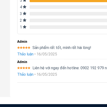
5
4
3
2
1
Admin
Sản phẩm rất tốt, mình rất hài lòng!
Được xếp
Thảo luận
•
16/05/2025
hạng
5
5
sao
Admin
Liên hệ với ngay đến hotline: 0902 192 979
Được xếp
Thảo luận
•
16/05/2025
hạng
5
5
sao