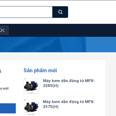
TỨC
Sản phẩm mới
5
Máy bơm dẫn động từ MPX-
258S(H)
trợ một
Máy bơm dẫn động từ MPX-
257S(H)