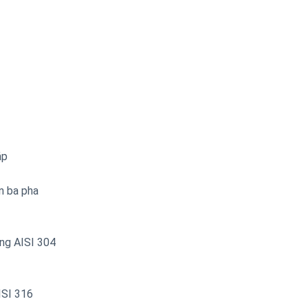
áp
n ba pha
ong AISI 304
ISI 316