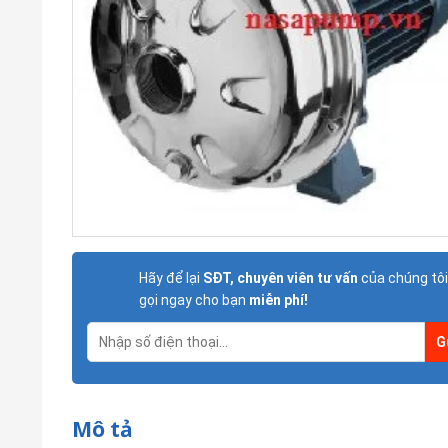
Hãy để lại
SĐT, chuyên viên tư vấn
của chúng tôi
gọi ngay cho bạn
miễn phí!
Mô tả