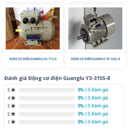
ĐỘNG CƠ ĐIỆN GUANGLU GL 712-2
ĐỘNG CƠ ĐIỆN GUANGLU Y3-160L-8
Đánh giá Động cơ điện Guanglu Y3-315S-8
0%
| 0 đánh giá
5
0%
| 0 đánh giá
4
0%
| 0 đánh giá
3
0%
| 0 đánh giá
2
0%
| 0 đánh giá
1