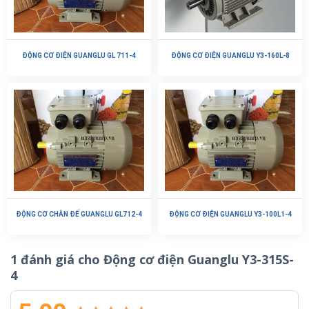
ĐỘNG CƠ ĐIỆN GUANGLU GL 711-4
ĐỘNG CƠ ĐIỆN GUANGLU Y3-160L-8
ĐỘNG CƠ CHÂN ĐẾ GUANGLU GL712-4
ĐỘNG CƠ ĐIỆN GUANGLU Y3-100L1-4
1 đánh giá cho
Động cơ điện Guanglu Y3-315S-
4