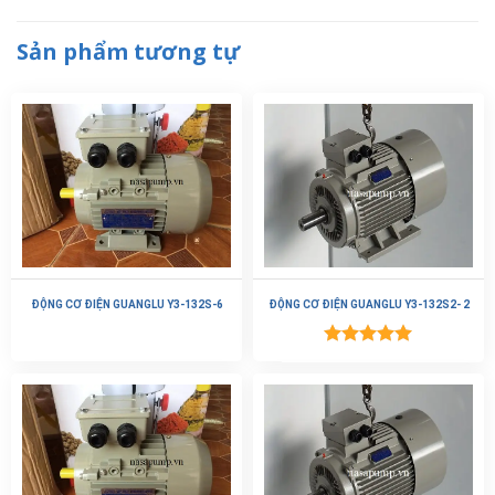
Sản phẩm tương tự
ĐỘNG CƠ ĐIỆN GUANGLU Y3-132S-6
ĐỘNG CƠ ĐIỆN GUANGLU Y3-132S2- 2
Được xếp
hạng
5.00
5 sao