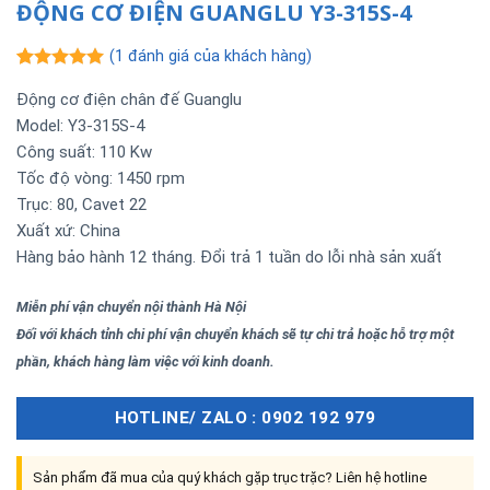
ĐỘNG CƠ ĐIỆN GUANGLU Y3-315S-4
(
1
đánh giá của khách hàng)
5.00
1
trên 5
Động cơ điện chân đế Guanglu
dựa trên
đánh giá
Model: Y3-315S-4
Công suất: 110 Kw
Tốc độ vòng: 1450 rpm
Trục: 80, Cavet 22
Xuất xứ: China
Hàng bảo hành 12 tháng. Đổi trả 1 tuần do lỗi nhà sản xuất
Miễn phí vận chuyển nội thành Hà Nội
Đối với khách tỉnh chi phí vận chuyển khách sẽ tự chi trả hoặc hỗ trợ một
phần, khách hàng làm việc với kinh doanh.
HOTLINE/ ZALO : 0902 192 979
Sản phẩm đã mua của quý khách gặp trục trặc? Liên hệ hotline