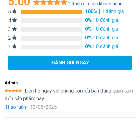
5.00
1
đánh giá của khách hàng
100%
| 1 đánh giá
5
5.00
1
trên 5
dựa trên
0%
| 0 đánh giá
4
đánh giá
0%
| 0 đánh giá
3
0%
| 0 đánh giá
2
0%
| 0 đánh giá
1
ĐÁNH GIÁ NGAY
Admin
Liên hệ ngay với chúng tôi nếu bạn đang quan tâm
Được xếp
đến sản phẩm này
hạng
5
5
sao
Thảo luận
•
12/08/2025