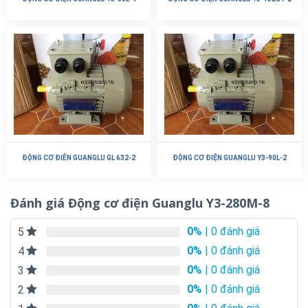
ĐỘNG CƠ ĐIÊN GUANGLU GL 632-2
ĐỘNG CƠ ĐIỆN GUANGLU Y3-90L-2
Đánh giá Động cơ điện Guanglu Y3-280M-8
0%
| 0 đánh giá
5
0%
| 0 đánh giá
4
0%
| 0 đánh giá
3
0%
| 0 đánh giá
2