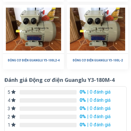
ĐỘNG CƠ ĐIỆN GUANGLU Y3-100L2-4
ĐỘNG CƠ ĐIỆN GUANGLU Y3-100L-2
Đánh giá Động cơ điện Guanglu Y3-180M-4
0%
| 0 đánh giá
5
0%
| 0 đánh giá
4
0%
| 0 đánh giá
3
0%
| 0 đánh giá
2
0%
| 0 đánh giá
1