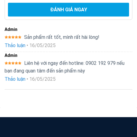
ĐÁNH GIÁ NGAY
Admin
Sản phẩm rất tốt, mình rất hài lòng!
Được xếp
Thảo luận
•
16/05/2025
hạng
5
5
sao
Admin
Liên hệ với ngay đến hotline: 0902 192 979 nếu
Được xếp
bạn đang quan tâm đến sản phẩm này
hạng
5
5
sao
Thảo luận
•
16/05/2025