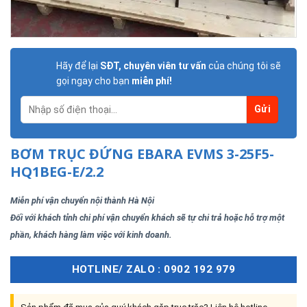
Hãy để lại
SĐT, chuyên viên tư vấn
của chúng tôi sẽ
gọi ngay cho bạn
miễn phí!
BƠM TRỤC ĐỨNG EBARA EVMS 3-25F5-
HQ1BEG-E/2.2
Miễn phí vận chuyển nội thành Hà Nội
Đối với khách tỉnh chi phí vận chuyển khách sẽ tự chi trả hoặc hỗ trợ một
phần, khách hàng làm việc với kinh doanh.
HOTLINE/ ZALO : 0902 192 979