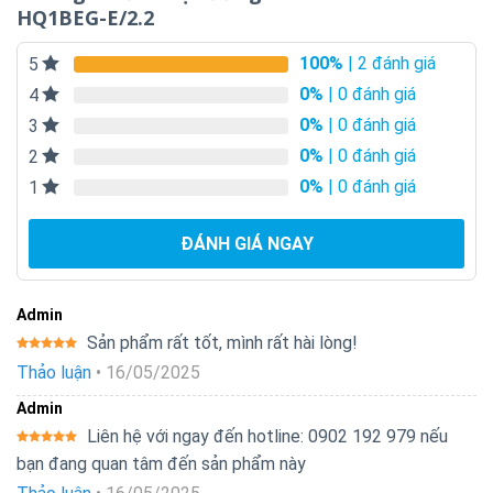
HQ1BEG-E/2.2
100%
| 2 đánh giá
5
0%
| 0 đánh giá
4
0%
| 0 đánh giá
3
0%
| 0 đánh giá
2
0%
| 0 đánh giá
1
ĐÁNH GIÁ NGAY
Admin
Sản phẩm rất tốt, mình rất hài lòng!
Được xếp
Thảo luận
•
16/05/2025
hạng
5
5
sao
Admin
Liên hệ với ngay đến hotline: 0902 192 979 nếu
Được xếp
bạn đang quan tâm đến sản phẩm này
hạng
5
5
sao