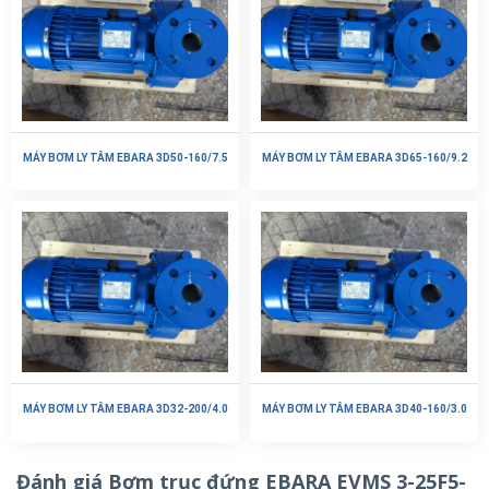
MÁY BƠM LY TÂM EBARA 3D50-160/7.5
MÁY BƠM LY TÂM EBARA 3D65-160/9.2
MÁY BƠM LY TÂM EBARA 3D32-200/4.0
MÁY BƠM LY TÂM EBARA 3D40-160/3.0
Đánh giá Bơm trục đứng EBARA EVMS 3-25F5-