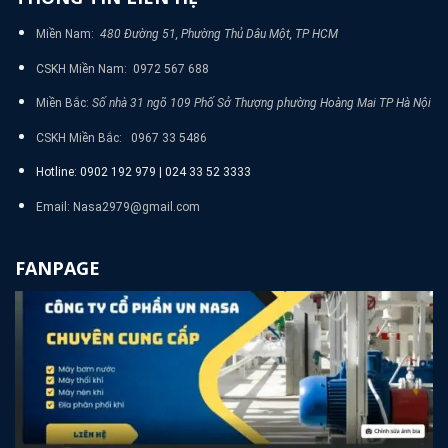
Miền Nam:
480 Đường 51, Phường Thủ Dâu Một, TP HCM
CSKH Miền Nam: 0972 567 688
Miền Bắc:
Số nhà 31 ngõ 109 Phố Sở Thượng phường Hoàng Mai TP Hà Nội
CSKH Miền Bắc: 0967 33 5486
Hotline: 0902 192 979 | 024 33 52 3333
Email: Nasa2979@gmail.com
FANPAGE