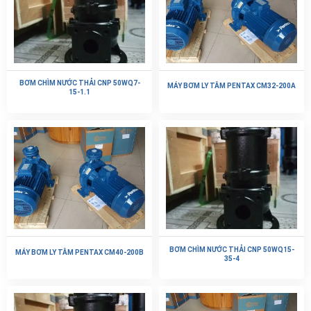
BƠM CHÌM NƯỚC THẢI CNP 50WQ7-
MÁY BƠM LY TÂM PENTAX CM32-200A
15-1.1
BƠM CHÌM NƯỚC THẢI CNP 50WQ15-
MÁY BƠM LY TÂM PENTAX CM40-200B
35-4