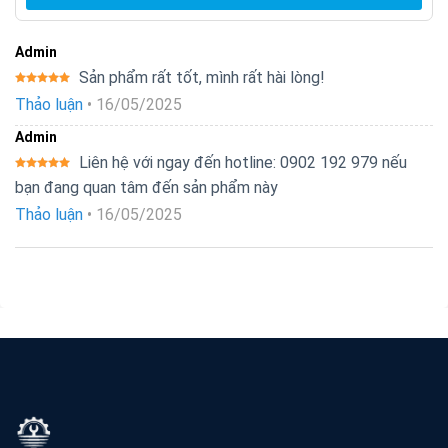
Admin
Sản phẩm rất tốt, mình rất hài lòng!
Được xếp
Thảo luận
•
16/05/2025
hạng
5
5
sao
Admin
Liên hệ với ngay đến hotline: 0902 192 979 nếu
Được xếp
bạn đang quan tâm đến sản phẩm này
hạng
5
5
sao
Thảo luận
•
16/05/2025