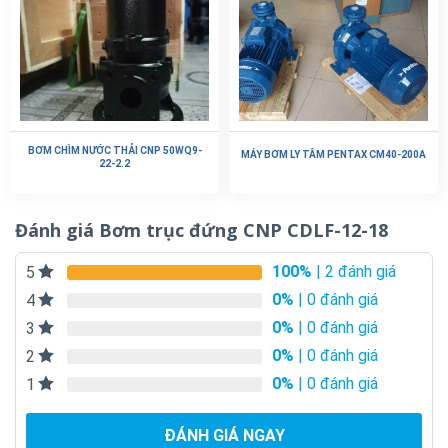
BƠM CHÌM NƯỚC THẢI CNP 50WQ9-
MÁY BƠM LY TÂM PENTAX CM40-200A
22-2.2
Đánh giá Bơm trục đứng CNP CDLF-12-18
100%
| 2 đánh giá
5
0%
| 0 đánh giá
4
0%
| 0 đánh giá
3
0%
| 0 đánh giá
2
0%
| 0 đánh giá
1
ĐÁNH GIÁ NGAY