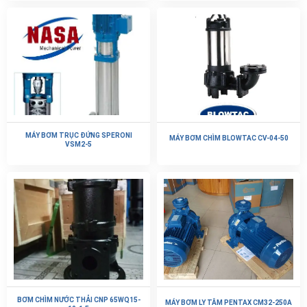
MÁY BƠM TRỤC ĐỨNG SPERONI
MÁY BƠM CHÌM BLOWTAC CV-04-50
VSM2-5
BƠM CHÌM NƯỚC THẢI CNP 65WQ15-
MÁY BƠM LY TÂM PENTAX CM32-250A