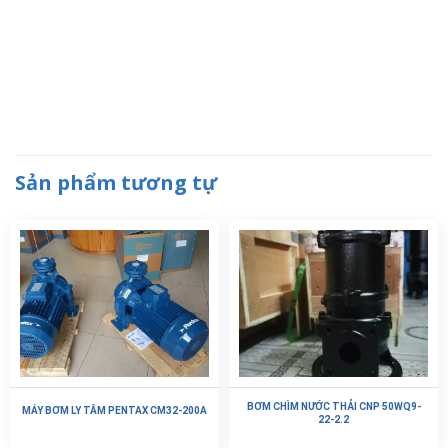
Sản phẩm tương tự
BƠM CHÌM NƯỚC THẢI CNP 50WQ9-
MÁY BƠM LY TÂM PENTAX CM32-200A
22-2.2