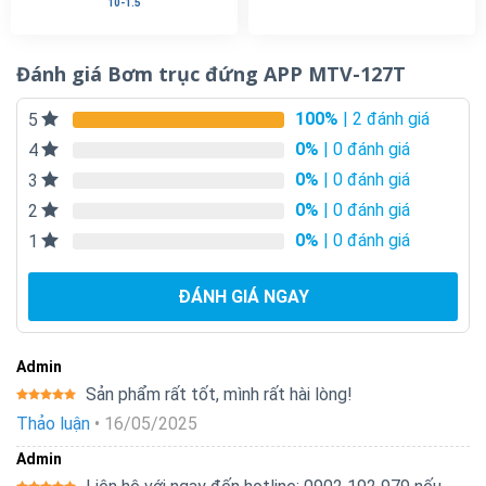
10-1.5
Đánh giá Bơm trục đứng APP MTV-127T
100%
| 2 đánh giá
5
0%
| 0 đánh giá
4
0%
| 0 đánh giá
3
0%
| 0 đánh giá
2
0%
| 0 đánh giá
1
ĐÁNH GIÁ NGAY
Admin
Sản phẩm rất tốt, mình rất hài lòng!
Được xếp
Thảo luận
•
16/05/2025
hạng
5
5
sao
Admin