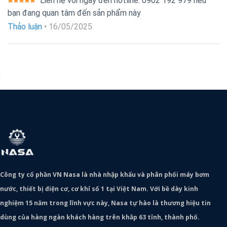
Liên hệ với ngay đến hotline: 0902 192 979 nếu
Được xếp
bạn đang quan tâm đến sản phẩm này
hạng
5
5
sao
Thảo luận
•
16/05/2025
Công ty cổ phần VN Nasa là nhà nhập khẩu và phân phối máy bơm
nước, thiết bị điện cơ, cơ khí số 1 tại Việt Nam. Với bề dày kinh
nghiệm 15 năm trong lĩnh vực này, Nasa tự hào là thương hiệu tin
dùng của hàng ngàn khách hàng trên khắp 63 tỉnh, thành phố.