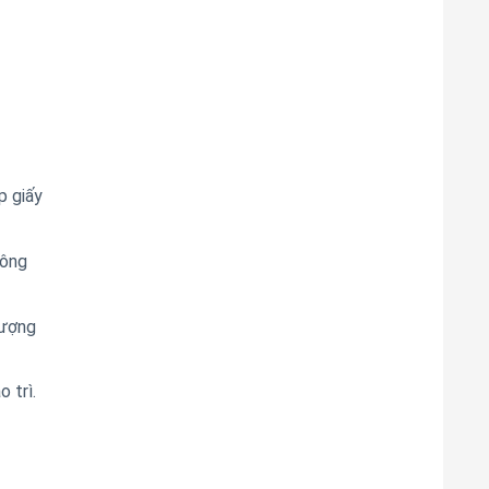
p giấy
công
lượng
 trì.