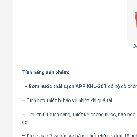
B
Tính năng sản phẩm:
– Bơm nước thải sạch APP KHL-30T
có hệ số chốn
– Tích hợp thiết bị bảo vệ nhiệt khi quá tải.
– Tiêu thụ ít điện năng, thiết kế chống nước, bao bọc
cơ.
– Được gia cố và bảo vệ bằng phốt chặn cơ khí để ngăn