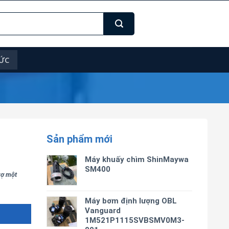
TỨC
Sản phẩm mới
T
Máy khuấy chìm ShinMaywa
SM400
trợ một
Máy bơm định lượng OBL
Vanguard
1M521P1115SVBSMV0M3-