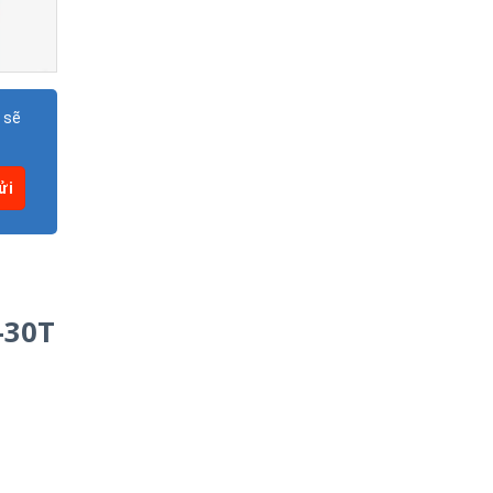
 sẽ
-30T