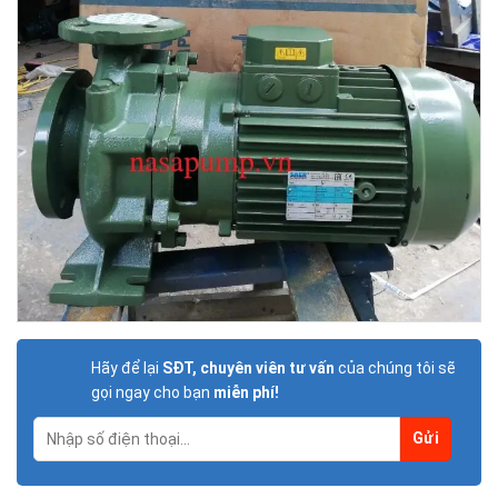
Hãy để lại
SĐT, chuyên viên tư vấn
của chúng tôi sẽ
gọi ngay cho bạn
miễn phí!