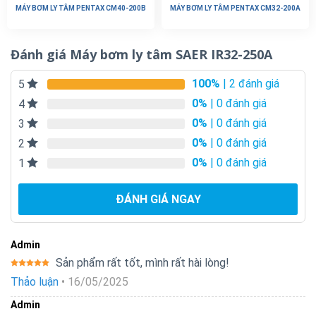
MÁY BƠM LY TÂM PENTAX CM40-200B
MÁY BƠM LY TÂM PENTAX CM32-200A
Đánh giá Máy bơm ly tâm SAER IR32-250A
100%
| 2 đánh giá
5
0%
| 0 đánh giá
4
0%
| 0 đánh giá
3
0%
| 0 đánh giá
2
0%
| 0 đánh giá
1
ĐÁNH GIÁ NGAY
Admin
Sản phẩm rất tốt, mình rất hài lòng!
Được xếp
Thảo luận
•
16/05/2025
hạng
5
5
sao
Admin