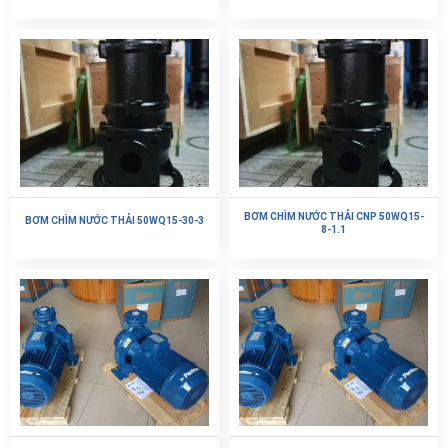
BƠM CHÌM NƯỚC THẢI CNP 50WQ15-
BƠM CHÌM NƯỚC THẢI 50WQ15-30-3
8-1.1