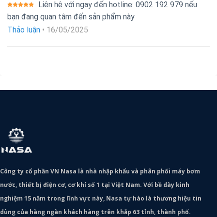
Liên hệ với ngay đến hotline: 0902 192 979 nếu
Được xếp
bạn đang quan tâm đến sản phẩm này
hạng
5
5
sao
Thảo luận
•
16/05/2025
Công ty cổ phần VN Nasa là nhà nhập khẩu và phân phối máy bơm
nước, thiết bị điện cơ, cơ khí số 1 tại Việt Nam. Với bề dày kinh
nghiệm 15 năm trong lĩnh vực này, Nasa tự hào là thương hiệu tin
dùng của hàng ngàn khách hàng trên khắp 63 tỉnh, thành phố.