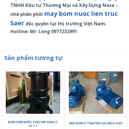
TNHH Đầu tư Thương Mại và Xây Dựng Nasa –
may bom nuoc lien truc
nhà phân phối
Saer
độc quyền tại thị trường Việt Nam.
Hotline: Mr: Long 0977232991
Sản phẩm tương tự
BƠM CHÌM NƯỚC THẢI CNP 50WQ7-
MÁY BƠM LY TÂM PENTAX CM32-160C
15-1.1