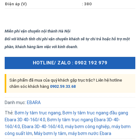
Điện áp (V)
: 380
Miễn phí vận chuyển nội thành Hà Nội
Đối với khách tỉnh chi phí vận chuyển khách sẽ tự chi trả hoặc hỗ trợ một
phần, khách hàng làm việc với kinh doanh.
HOTLINE/ ZALO : 0902 192 979
Sản phẩm đã mua của quý khách gặp trục trặc? Liên hệ hotline
chăm sóc khách hàng
0902.59.33.68
Danh mục:
EBARA
Thẻ:
Bơm ly tâm trục ngang
,
Bơm ly tâm trục ngang đầu gang
Ebara 3D 40-160/4.0
,
Bơm ly tâm trục ngang Ebara 3D-40-
160/4.0
,
Ebara 3D-40-160/4.0
,
máy bơm công nghiệp
,
máy bơm
công suất lớn
,
Máy bơm ly tâm
,
máy bơm nước Ebara