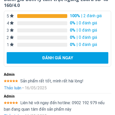
160/4.0
100%
| 2 đánh giá
5
0%
| 0 đánh giá
4
0%
| 0 đánh giá
3
0%
| 0 đánh giá
2
0%
| 0 đánh giá
1
ĐÁNH GIÁ NGAY
Admin
Sản phẩm rất tốt, mình rất hài lòng!
Được xếp
Thảo luận
•
16/05/2025
hạng
5
5
sao
Admin
Liên hệ với ngay đến hotline: 0902 192 979 nếu
Được xếp
bạn đang quan tâm đến sản phẩm này
hạng
5
5
sao