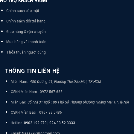
HỖ TRỢ KHÁCH HÀNG
Chính sách bảo mật
Chính sách đổi trả hàng
Giao hàng & vận chuyển
Mua hàng và thanh toán
Thỏa thuận người dùng
THÔNG TIN LIÊN HỆ
Miền Nam:
480 Đường 51, Phường Thủ Dâu Một, TP HCM
CSKH Miền Nam: 0972 567 688
Miền Bắc:
Số nhà 31 ngõ 109 Phố Sở Thượng phường Hoàng Mai TP Hà Nội
CSKH Miền Bắc: 0967 33 5486
Hotline: 0902 192 979 | 024 33 52 3333
Email: Nasa2979@gmail.com