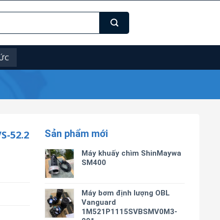
TỨC
Sản phẩm mới
-52.2
Máy khuấy chìm ShinMaywa
SM400
Máy bơm định lượng OBL
Vanguard
1M521P1115SVBSMV0M3-