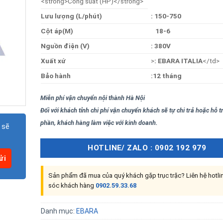
<strong>Công suất (HP)</strong>
Lưu lượng (L/phút)
: 150-750
Cột áp(M)
18-6
Nguồn điện (V)
:
380V
Xuất xứ
>
: EBARA ITALIA
</td>
Bảo hành
:12 tháng
Miễn phí vận chuyển nội thành Hà Nội
Đối với khách tỉnh chi phí vận chuyển khách sẽ tự chi trả hoặc hỗ 
phần, khách hàng làm việc với kinh doanh.
 sẽ
HOTLINE/ ZALO : 0902 192 979
Sản phẩm đã mua của quý khách gặp trục trặc? Liên hệ hotl
sóc khách hàng
0902.59.33.68
Danh mục:
EBARA