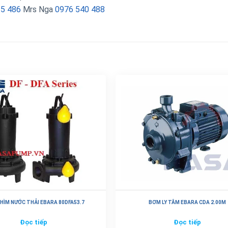
35 486
Mrs Nga
0976 540 488
HÌM NƯỚC THẢI EBARA 80DFA53.7
BƠM LY TÂM EBARA CDA 2.00M
Đọc tiếp
Đọc tiếp