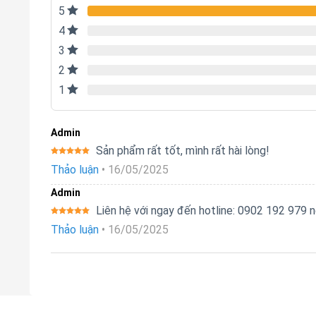
5
4
3
2
1
Admin
Sản phẩm rất tốt, mình rất hài lòng!
Được xếp
Thảo luận
•
16/05/2025
hạng
5
5
sao
Admin
Liên hệ với ngay đến hotline: 0902 192 979
Được xếp
Thảo luận
•
16/05/2025
hạng
5
5
sao