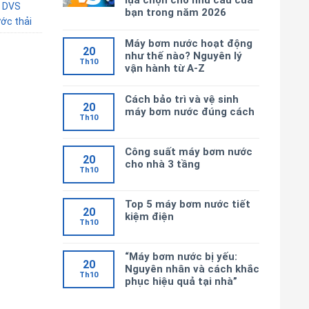
lựa chọn cho nhu cầu của
0 DVS
bạn trong năm 2026
ớc thải
Máy bơm nước hoạt động
20
như thế nào? Nguyên lý
Th10
vận hành từ A-Z
Cách bảo trì và vệ sinh
20
máy bơm nước đúng cách
Th10
Công suất máy bơm nước
20
cho nhà 3 tầng
Th10
Top 5 máy bơm nước tiết
20
kiệm điện
Th10
“Máy bơm nước bị yếu:
20
Nguyên nhân và cách khắc
Th10
phục hiệu quả tại nhà”