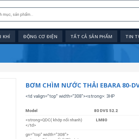
 KHÍ
ĐỘNG CƠ ĐIỆN
TẤT CẢ SẢN PHẨM
TIN 
BƠM CHÌM NƯỚC THẢI EBARA 80-DVS
<td valign=”top” width=”308″><strong>: 3HP
Model
80 DVS 52.2
<strong>QDC( khớp nối nhanh)
LM80
</td>
gn=”top” width=”308″>