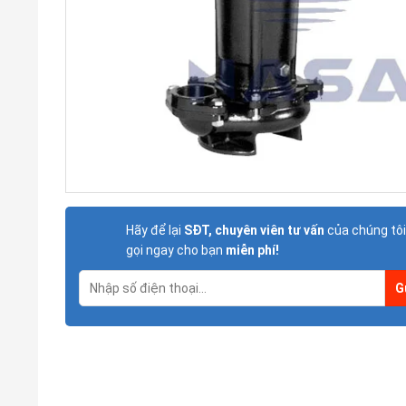
Hãy để lại
SĐT, chuyên viên tư vấn
của chúng tôi
gọi ngay cho bạn
miễn phí!