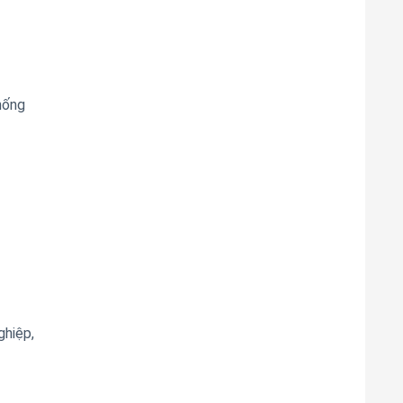
hống
ghiệp,