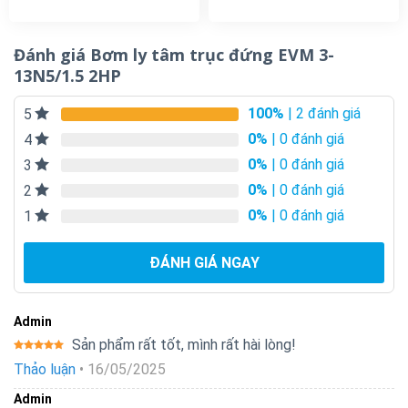
Đánh giá Bơm ly tâm trục đứng EVM 3-
13N5/1.5 2HP
100%
| 2 đánh giá
5
0%
| 0 đánh giá
4
0%
| 0 đánh giá
3
0%
| 0 đánh giá
2
0%
| 0 đánh giá
1
ĐÁNH GIÁ NGAY
Admin
Sản phẩm rất tốt, mình rất hài lòng!
Được xếp
Thảo luận
•
16/05/2025
hạng
5
5
sao
Admin