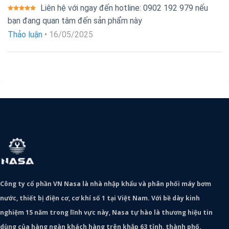
Liên hệ với ngay đến hotline: 0902 192 979 nếu
Được xếp
bạn đang quan tâm đến sản phẩm này
hạng
5
5
sao
Thảo luận
•
16/05/2025
Công ty cổ phần VN Nasa là nhà nhập khẩu và phân phối máy bơm
nước, thiết bị điện cơ, cơ khí số 1 tại Việt Nam. Với bề dày kinh
nghiệm 15 năm trong lĩnh vực này, Nasa tự hào là thương hiệu tin
dùng của hàng ngàn khách hàng trên khắp 63 tỉnh, thành phố.