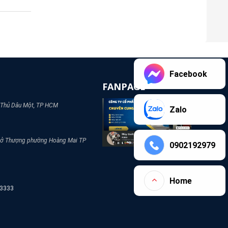
Facebook
FANPAGE
 Thủ Dâu Một, TP HCM
Zalo
Sở Thượng phường Hoàng Mai TP
0902192979
Home
2 3333