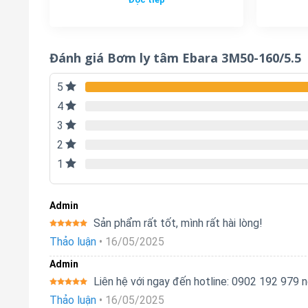
Đánh giá Bơm ly tâm Ebara 3M50-160/5.5
5
4
3
2
1
Admin
Sản phẩm rất tốt, mình rất hài lòng!
Được xếp
Thảo luận
•
16/05/2025
hạng
5
5
sao
Admin
Liên hệ với ngay đến hotline: 0902 192 979
Được xếp
Thảo luận
•
16/05/2025
hạng
5
5