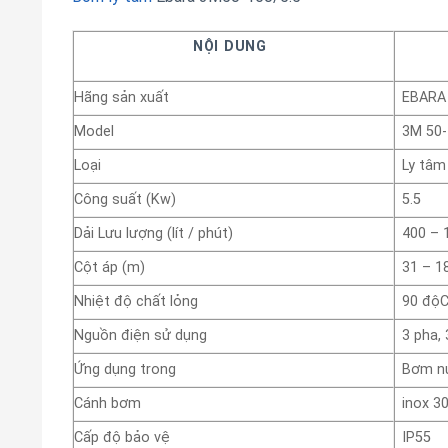
NỘI DUNG
Hãng sản xuất
EBARA
Model
3M 50-
Loại
Ly tâm
Công suất (Kw)
5.5
Dải Lưu lượng (lít / phút)
400 – 
Cột áp (m)
31 – 1
Nhiệt độ chất lỏng
90 độ
Nguồn điện sử dụng
3 pha,
Ứng dụng trong
Bơm nư
Cánh bơm
inox 3
Cấp độ bảo vệ
IP55