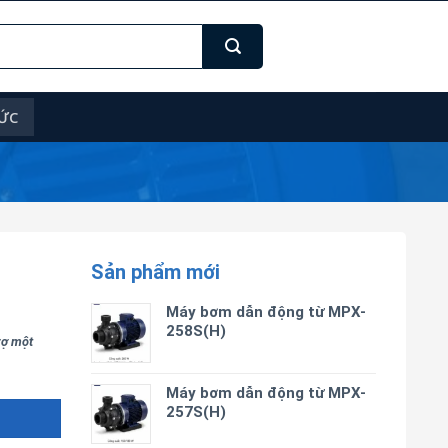
TỨC
Sản phẩm mới
Máy bơm dẫn động từ MPX-
258S(H)
trợ một
Máy bơm dẫn động từ MPX-
257S(H)