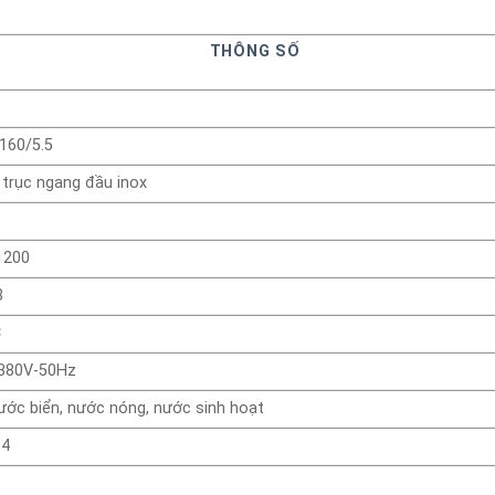
THÔNG SỐ
160/5.5
 trục ngang đầu inox
1200
8
C
 380V-50Hz
ớc biển, nước nóng, nước sinh hoạt
04