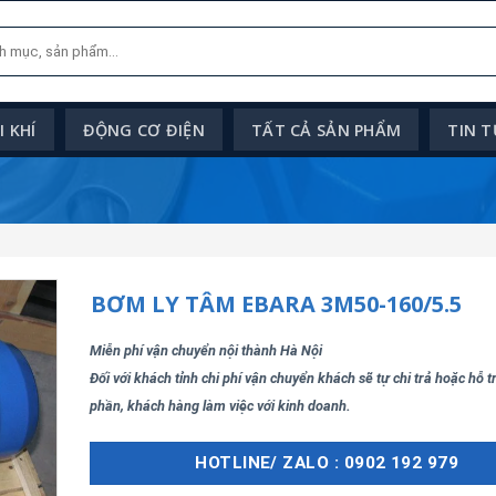
 KHÍ
ĐỘNG CƠ ĐIỆN
TẤT CẢ SẢN PHẨM
TIN 
BƠM LY TÂM EBARA 3M50-160/5.5
Miễn phí vận chuyển nội thành Hà Nội
Đối với khách tỉnh chi phí vận chuyển khách sẽ tự chi trả hoặc hỗ 
phần, khách hàng làm việc với kinh doanh.
HOTLINE/ ZALO : 0902 192 979