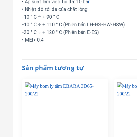
• Áp suất làm việc tối đa: 10 ba
r
• Nhiệt độ tối đa của chất lỏng:
-10 ° C ÷ + 90 ° C
-10 ° C ÷ + 110 ° C (Phiên bản LH-HS-HW-HSW)
-20 ° C ÷ + 120 ° C (Phiên bản E-ES)
• MEI> 0,4
Sản phẩm tương tự