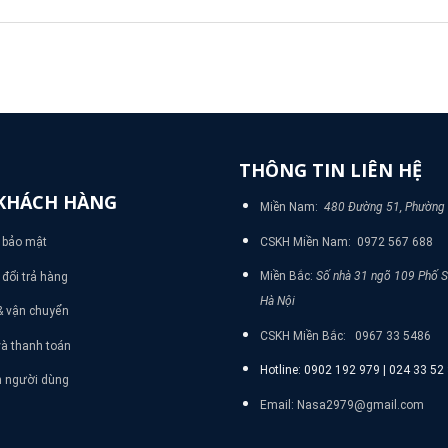
THÔNG TIN LIÊN HỆ
KHÁCH HÀNG
Miền Nam:
480 Đường 51, Phường
CSKH Miền Nam: 0972 567 688
 bảo mật
Miền Bắc:
Số nhà 31 ngõ 109 Phố 
đổi trả hàng
Hà Nội
& vận chuyển
CSKH Miền Bắc: 0967 33 5486
à thanh toán
Hotline: 0902 192 979 | 024 33 5
n người dùng
Email: Nasa2979@gmail.com