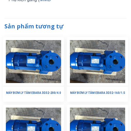
Sản phẩm tương tự
MÁY BƠM LY TÂM EBARA 3D32-200/4.0
MÁY BƠM LY TÂM EBARA 3D32-160/1.5