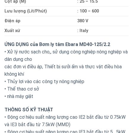
Cột áp (M)
: 25 – 15.5
Lưu lượng (Lít/Phút)
: 100 – 600
Điện áp
380 V
Xuất xứ
: Italy
ỨNG DỤNG của Bơm ly tâm Ebara MD40-125/2.2
• Xử lý nước sạch cho,, sử dụng công nghiệp nông nghiệp và
dân dụng cho
các đơn vị điều áp, Thiết bị sưởi ấm và thực vật điều hòa
không khí
• Thủy lợi vào các công ty nông nghiệp
• Thể thao cơ sở
• nhà máy giặt
THÔNG SỐ KỸ THUẬT
• Động cơ hiệu suất năng lượng cao IE2 bắt đầu từ 0.75kW
và IE3 bắt đầu từ 7.5kW (MMD)
• Động cơ hiệu suất năng lượng cao IE3 bắt đầu từ 5 , 5kW