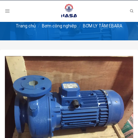
Skip
to
content
Trang chủ
/
Bơm công nghiệp
/
BƠM LY TÂM EBARA