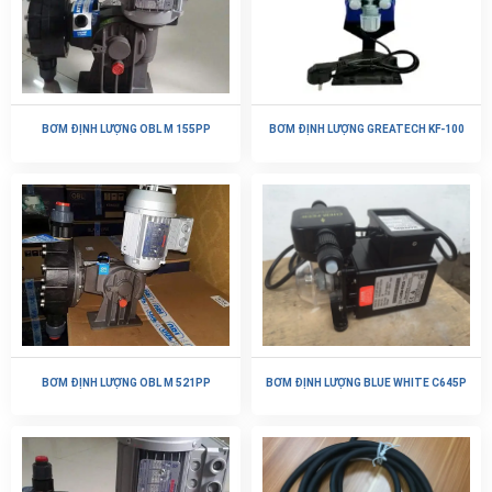
BƠM ĐỊNH LƯỢNG OBL M 155PP
BƠM ĐỊNH LƯỢNG GREATECH KF-100
BƠM ĐỊNH LƯỢNG OBL M 521PP
BƠM ĐỊNH LƯỢNG BLUE WHITE C645P