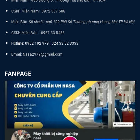
Miền Nam:
480 Đường 51, Phường Thủ Dâu Một, TP HCM
CSKH Miền Nam: 0972 567 688
Miền Bắc:
Số nhà 31 ngõ 109 Phố Sở Thượng phường Hoàng Mai TP Hà Nội
CSKH Miền Bắc: 0967 33 5486
Hotline: 0902 192 979 | 024 33 52 3333
Email: Nasa2979@gmail.com
FANPAGE