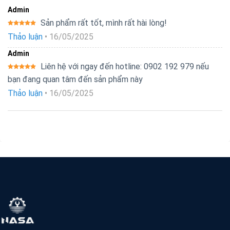
Admin
Sản phẩm rất tốt, mình rất hài lòng!
Được xếp
Thảo luận
•
16/05/2025
hạng
5
5
sao
Admin
Liên hệ với ngay đến hotline: 0902 192 979 nếu
Được xếp
bạn đang quan tâm đến sản phẩm này
hạng
5
5
sao
Thảo luận
•
16/05/2025