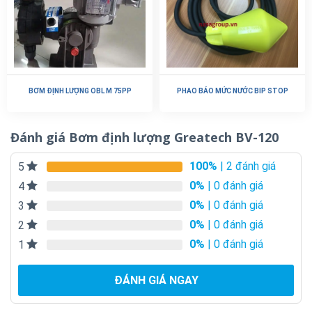
BƠM ĐỊNH LƯỢNG OBL M 75PP
PHAO BÁO MỨC NƯỚC BIP STOP
Đánh giá Bơm định lượng Greatech BV-120
100%
| 2 đánh giá
5
0%
| 0 đánh giá
4
0%
| 0 đánh giá
3
0%
| 0 đánh giá
2
0%
| 0 đánh giá
1
ĐÁNH GIÁ NGAY