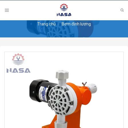
Skip
to
content
Trang chủ
/
Bơm định lượng