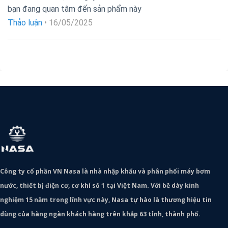
Được xếp
bạn đang quan tâm đến sản phẩm này
hạng
5
5
sao
Thảo luận
•
16/05/2025
Công ty cổ phần VN Nasa là nhà nhập khẩu và phân phối máy bơm
nước, thiết bị điện cơ, cơ khí số 1 tại Việt Nam. Với bề dày kinh
nghiệm 15 năm trong lĩnh vực này, Nasa tự hào là thương hiệu tin
dùng của hàng ngàn khách hàng trên khắp 63 tỉnh, thành phố.