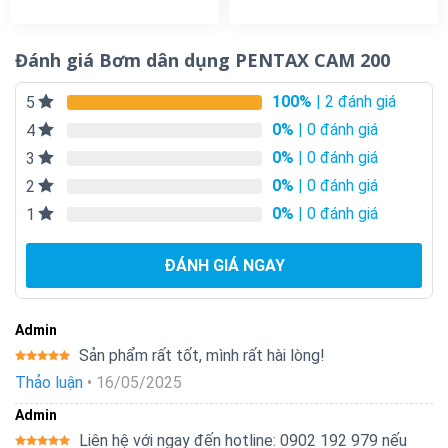
Đánh giá Bơm dân dụng PENTAX CAM 200
100%
| 2 đánh giá
5
0%
| 0 đánh giá
4
0%
| 0 đánh giá
3
0%
| 0 đánh giá
2
0%
| 0 đánh giá
1
ĐÁNH GIÁ NGAY
Admin
Sản phẩm rất tốt, mình rất hài lòng!
Được xếp
Thảo luận
•
16/05/2025
hạng
5
5
sao
Admin
Liên hệ với ngay đến hotline: 0902 192 979 nếu