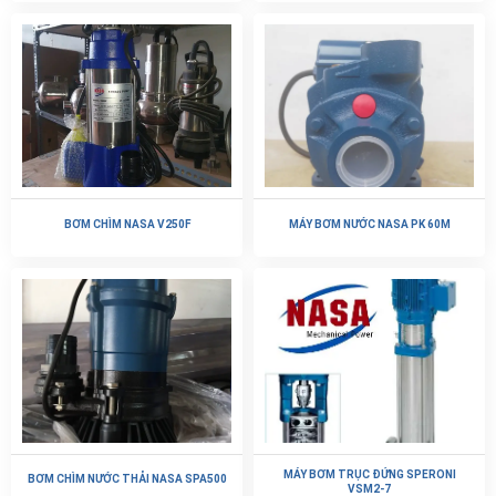
BƠM CHÌM NASA V250F
MÁY BƠM NƯỚC NASA PK 60M
MÁY BƠM TRỤC ĐỨNG SPERONI
BƠM CHÌM NƯỚC THẢI NASA SPA500
VSM2-7