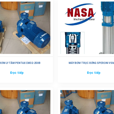
BƠM LY TÂM PENTAX CM32-250B
MÁY BƠM TRỤC ĐỨNG SPERONI VS
Đọc tiếp
Đọc tiếp