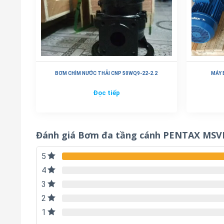
BƠM CHÌM NƯỚC THẢI CNP 50WQ9-22-2.2
MÁY 
Đọc tiếp
Đánh giá Bơm đa tầng cánh PENTAX MSV
5
4
3
2
1