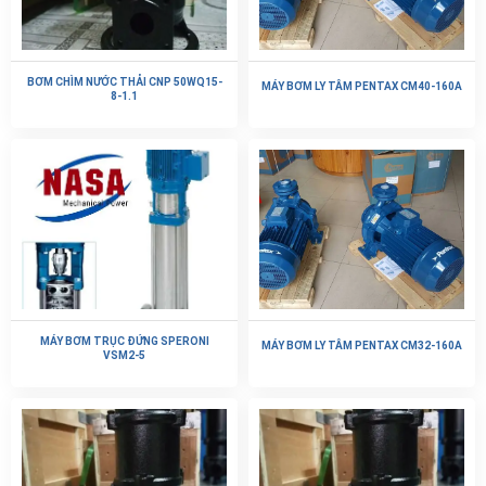
BƠM CHÌM NƯỚC THẢI CNP 50WQ15-
MÁY BƠM LY TÂM PENTAX CM40-160A
8-1.1
MÁY BƠM TRỤC ĐỨNG SPERONI
MÁY BƠM LY TÂM PENTAX CM32-160A
VSM2-5