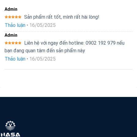
Admin
Sản phẩm rất tốt, mình rất hài lòng!
Được xếp
Thảo luận
•
16/05/2025
hạng
5
5
sao
Admin
Liên hệ với ngay đến hotline: 0902 192 979 nếu
Được xếp
bạn đang quan tâm đến sản phẩm này
hạng
5
5
sao
Thảo luận
•
16/05/2025