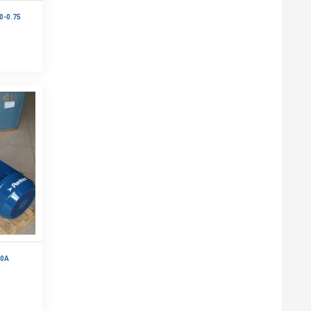
0-0.75
60A