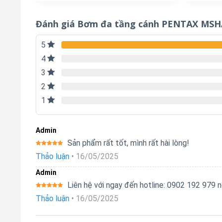
Đánh giá Bơm đa tầng cánh PENTAX MSHA
5
4
3
2
1
Admin
Sản phẩm rất tốt, mình rất hài lòng!
Được xếp
Thảo luận
•
16/05/2025
hạng
5
5
sao
Admin
Liên hệ với ngay đến hotline: 0902 192 979
Được xếp
Thảo luận
•
16/05/2025
hạng
5
5
sao