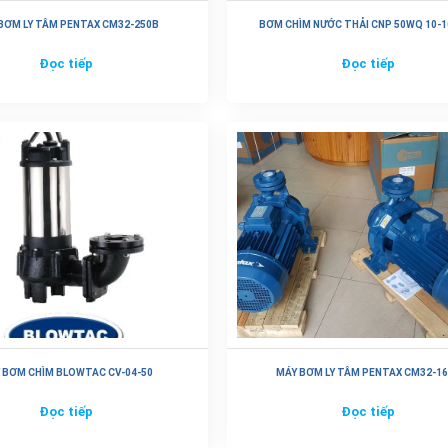
BƠM LY TÂM PENTAX CM32-250B
BƠM CHÌM NƯỚC THẢI CNP 50WQ 10-1
Đọc tiếp
Đọc tiếp
 BƠM CHÌM BLOWTAC CV-04-50
MÁY BƠM LY TÂM PENTAX CM32-1
Đọc tiếp
Đọc tiếp