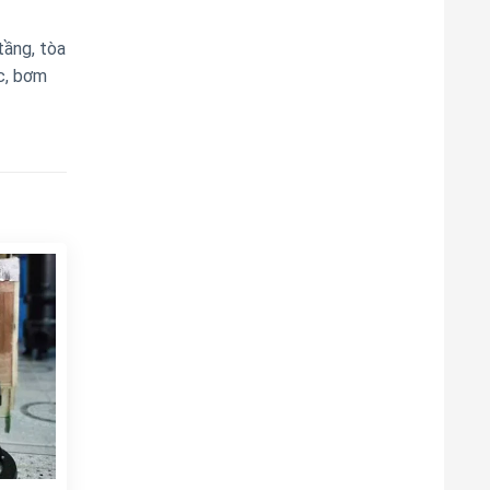
tầng, tòa
c, bơm