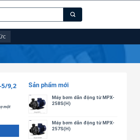
TỨC
Sản phẩm mới
5/9,2
Máy bơm dẫn động từ MPX-
258S(H)
trợ một
Máy bơm dẫn động từ MPX-
257S(H)