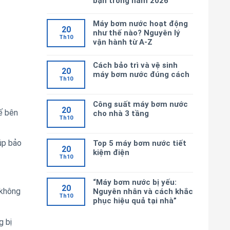
bạn trong năm 2026
Máy bơm nước hoạt động
20
như thế nào? Nguyên lý
Th10
vận hành từ A-Z
Cách bảo trì và vệ sinh
20
máy bơm nước đúng cách
Th10
Công suất máy bơm nước
20
ế bên
cho nhà 3 tầng
Th10
úp bảo
Top 5 máy bơm nước tiết
20
kiệm điện
Th10
“Máy bơm nước bị yếu:
20
 không
Nguyên nhân và cách khắc
Th10
phục hiệu quả tại nhà”
 bị