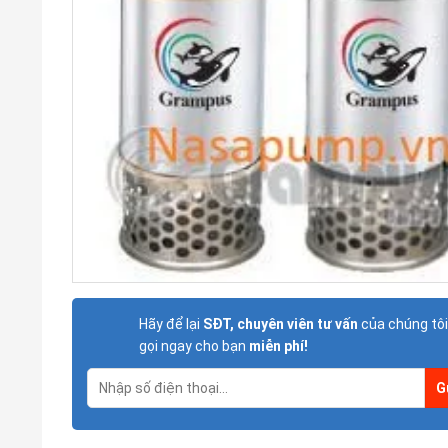
Hãy để lại
SĐT, chuyên viên tư vấn
của chúng tôi
gọi ngay cho bạn
miễn phí!