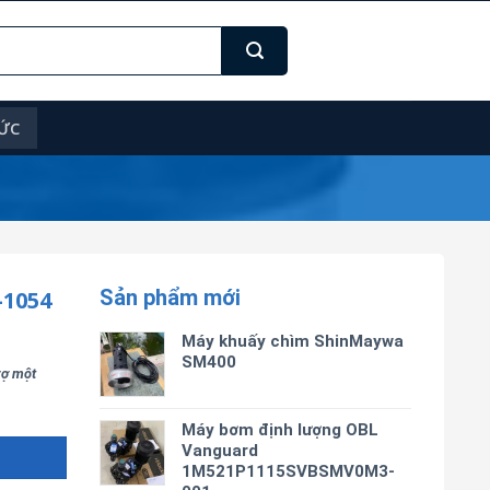
TỨC
Sản phẩm mới
1054
Máy khuấy chìm ShinMaywa
SM400
trợ một
Máy bơm định lượng OBL
Vanguard
1M521P1115SVBSMV0M3-