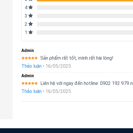
4
3
2
1
Admin
Sản phẩm rất tốt, mình rất hài lòng!
Được xếp
Thảo luận
•
16/05/2025
hạng
5
5
sao
Admin
Liên hệ với ngay đến hotline: 0902 192 979
Được xếp
Thảo luận
•
16/05/2025
hạng
5
5
sao