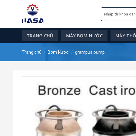
Skip
Tìm
to
kiếm:
content
TRANG CHỦ
MÁY BƠM NƯỚC
MÁY THỔI
Trang chủ
/
Bơm Nước
/
grampus pump