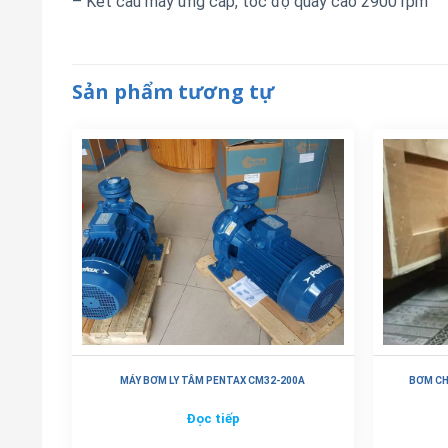
– Kết cấu máy ứng cáp, tốc độ quay cao 2900 rpm
Sản phẩm tương tự
MÁY BƠM LY TÂM PENTAX CM32-200A
BƠM CH
Đọc tiếp