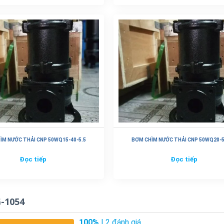
ÌM NƯỚC THẢI CNP 50WQ15-40-5.5
BƠM CHÌM NƯỚC THẢI CNP 50WQ20-5
Đọc tiếp
Đọc tiếp
-1054
100%
| 2 đánh giá