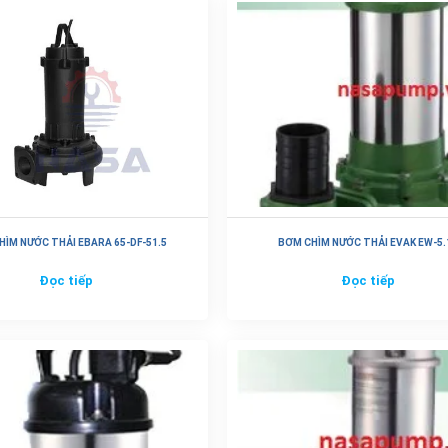
HÌM NƯỚC THẢI EBARA 65-DF-51.5
BƠM CHÌM NƯỚC THẢI EVAK EW-5.
Đọc tiếp
Đọc tiếp