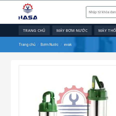
Skip
Tìm
to
kiếm:
content
TRANG CHỦ
MÁY BƠM NƯỚC
MÁY THỔI
Trang chủ
/
Bơm Nước
/
evak