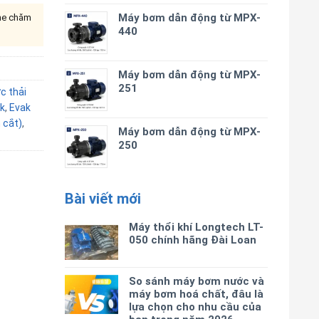
Máy bơm dẫn động từ MPX-
ine chăm
440
Máy bơm dẫn động từ MPX-
251
c thải
k
,
Evak
cắt)
,
Máy bơm dẫn động từ MPX-
250
Bài viết mới
Máy thổi khí Longtech LT-
050 chính hãng Đài Loan
So sánh máy bơm nước và
máy bơm hoá chất, đâu là
lựa chọn cho nhu cầu của