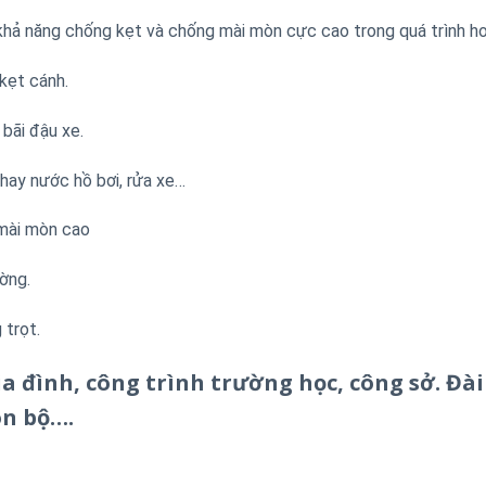
khả năng chống kẹt và chống mài mòn cực cao trong quá trình ho
kẹt cánh.
 bãi đậu xe.
thay nước hồ bơi, rửa xe…
 mài mòn cao
ường.
 trọt.
a đình, công trình trường học, công sở. Đà
on bộ….