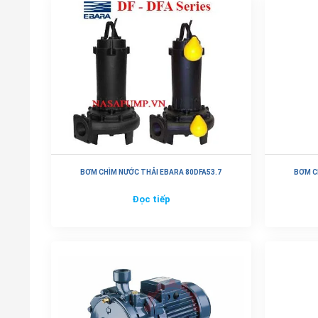
BƠM CHÌM NƯỚC THẢI EBARA 80DFA53.7
BƠM C
Đọc tiếp