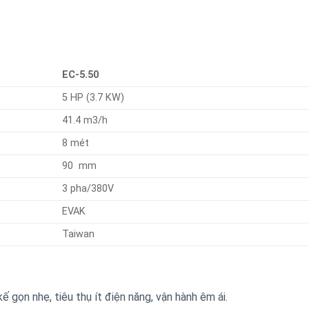
EC-5.50
5 HP (3.7 KW)
41.4 m3/h
8 mét
90 mm
3 pha/380V
EVAK
Taiwan
ế gọn nhẹ, tiêu thụ ít điện năng, vận hành êm ái
.