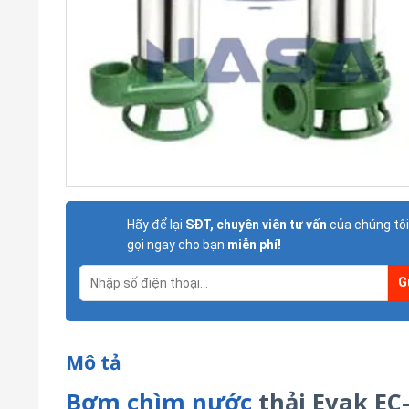
Hãy để lại
SĐT, chuyên viên tư vấn
của chúng tôi
gọi ngay cho bạn
miễn phí!
Mô tả
Bơm chìm nước
thải Evak EC