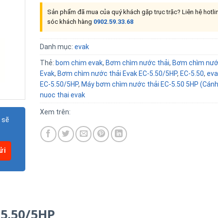
Sản phẩm đã mua của quý khách gặp trục trặc? Liên hệ hotl
sóc khách hàng
0902.59.33.68
Danh mục:
evak
Thẻ:
bom chim evak
,
Bơm chìm nước thải
,
Bơm chìm nướ
Evak
,
Bơm chìm nước thải Evak EC-5.50/5HP
,
EC-5.50
,
eva
EC-5.50/5HP
,
Máy bơm chìm nước thải EC-5.50 5HP (Cánh 
nuoc thai evak
Xem trên:
 sẽ
-5.50/5HP