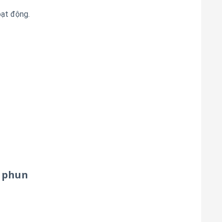
ạt động.
i phun