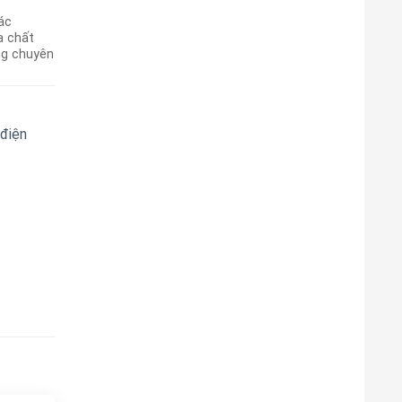
ác
a chất
ng chuyên
 điện