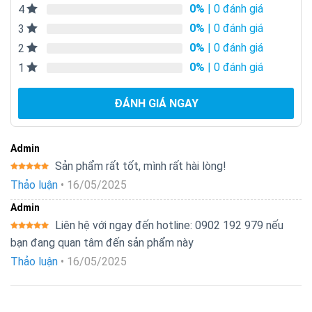
0%
| 0 đánh giá
4
0%
| 0 đánh giá
3
0%
| 0 đánh giá
2
0%
| 0 đánh giá
1
ĐÁNH GIÁ NGAY
Admin
Sản phẩm rất tốt, mình rất hài lòng!
Được xếp
Thảo luận
•
16/05/2025
hạng
5
5
sao
Admin
Liên hệ với ngay đến hotline: 0902 192 979 nếu
Được xếp
bạn đang quan tâm đến sản phẩm này
hạng
5
5
sao
Thảo luận
•
16/05/2025