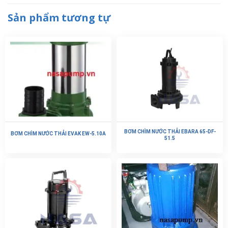
Sản phẩm tương tự
BƠM CHÌM NƯỚC THẢI EBARA 65-DF-
BƠM CHÌM NƯỚC THẢI EVAK EW-5.10A
51.5