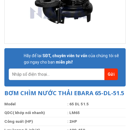
Hãy để lại
SĐT, chuyên viên tư vấn
của chúng tôi sẽ
gọi ngay cho bạn
miễn phí!
BƠM CHÌM NƯỚC THẢI EBARA 65-DL-51.5
Model
: 65 DL 51.5
QDC( khớp nối nhanh)
:
LM65
Công suất (HP)
: 2HP