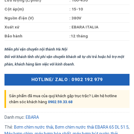
Lưu lượng (L/phút)
:
100-450
Cột áp(m)
: 15-10
Nguồn điện (V)
:
380V
Xuất xứ
: EBARA ITALIA
Bảo hành
:12 tháng
Miễn phí vận chuyển nội thành Hà Nội
Đối với khách tỉnh chi phí vận chuyển khách sẽ tự chi trả hoặc hỗ trợ một
phần, khách hàng làm việc với kinh doanh.
HOTLINE/ ZALO : 0902 192 979
Sản phẩm đã mua của quý khách gặp trục trặc? Liên hệ hotline
chăm sóc khách hàng
0902.59.33.68
Danh mục:
EBARA
Thẻ:
Bơm chìm nước thải
,
Bơm chìm nước thải EBARA 65 DL 51.5
,
Máy bơm chìm
,
máy bơm hóa chất
,
máy bơm hút nước thải