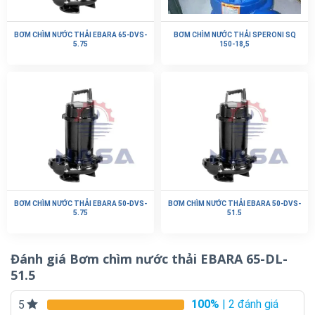
BƠM CHÌM NƯỚC THẢI EBARA 65-DVS-
BƠM CHÌM NƯỚC THẢI SPERONI SQ
5.75
150-18,5
BƠM CHÌM NƯỚC THẢI EBARA 50-DVS-
BƠM CHÌM NƯỚC THẢI EBARA 50-DVS-
5.75
51.5
Đánh giá Bơm chìm nước thải EBARA 65-DL-
51.5
100%
| 2 đánh giá
5