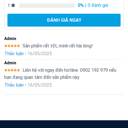
0%
| 0 đánh giá
1
ĐÁNH GIÁ NGAY
Admin
Sản phẩm rất tốt, mình rất hài lòng!
Được xếp
Thảo luận
•
16/05/2025
hạng
5
5
sao
Admin
Liên hệ với ngay đến hotline: 0902 192 979 nếu
Được xếp
bạn đang quan tâm đến sản phẩm này
hạng
5
5
sao
Thảo luận
•
16/05/2025