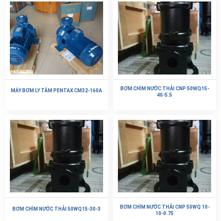
BƠM CHÌM NƯỚC THẢI CNP 50WQ15-
MÁY BƠM LY TÂM PENTAX CM32-160A
40-5.5
BƠM CHÌM NƯỚC THẢI CNP 50WQ 10-
BƠM CHÌM NƯỚC THẢI 50WQ15-30-3
10-0.75