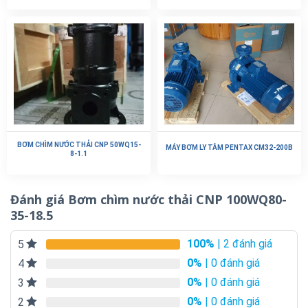
BƠM CHÌM NƯỚC THẢI CNP 50WQ15-
MÁY BƠM LY TÂM PENTAX CM32-200B
8-1.1
Đánh giá Bơm chìm nước thải CNP 100WQ80-
35-18.5
100%
| 2 đánh giá
5
0%
| 0 đánh giá
4
0%
| 0 đánh giá
3
0%
| 0 đánh giá
2