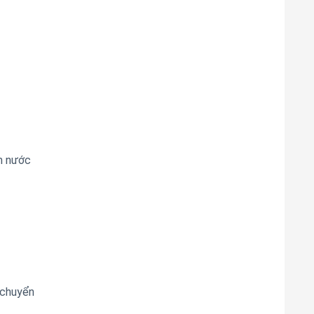
m nước
 chuyển