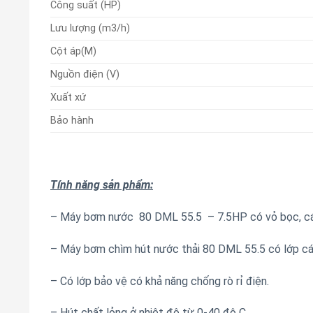
Công suất (HP)
Lưu lượng (m3/h)
Cột áp(M)
Nguồn điện (V)
Xuất xứ
Bảo hành
Tính năng sản phẩm:
– Máy bơm nước 80 DML 55.5 – 7.5HP có vỏ bọc, cán
– Máy bơm chìm hút nước thải 80 DML 55.5 có lớp cá
– Có lớp bảo vệ có khả năng chống rò rỉ điện.
– Hút chất lỏng ở nhiệt độ từ 0-40 độ C.