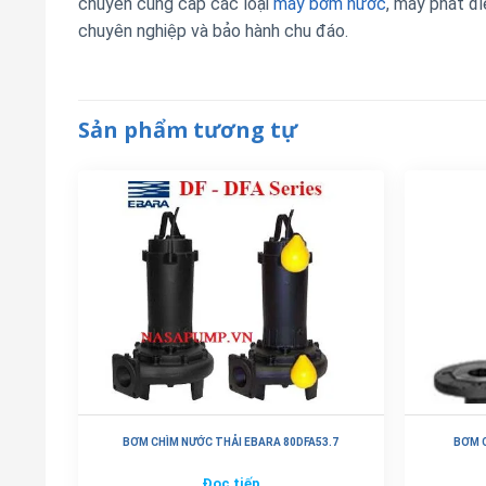
chuyên cung cấp các loại
máy bơm nước
, máy phát đi
chuyên nghiệp và bảo hành chu đáo.
Sản phẩm tương tự
BƠM CHÌM NƯỚC THẢI EBARA 80DFA53.7
BƠM C
Đọc tiếp