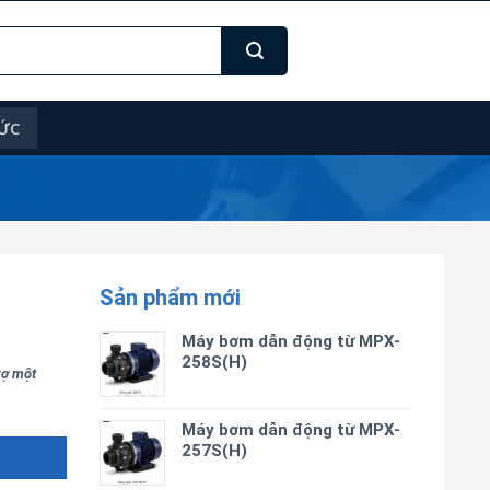
TỨC
Sản phẩm mới
Máy bơm dẫn động từ MPX-
258S(H)
trợ một
Máy bơm dẫn động từ MPX-
257S(H)