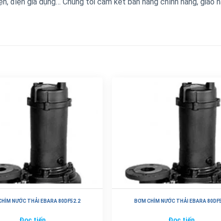
ện, điện gia dụng… Chúng tôi cam kết bán hàng chính hãng, giao 
HÌM NƯỚC THẢI EBARA 80DF52.2
BƠM CHÌM NƯỚC THẢI EBARA 80DF5
Đọc tiếp
Đọc tiếp