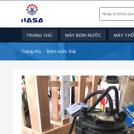
Skip
Tìm
to
kiếm:
content
TRANG CHỦ
MÁY BƠM NƯỚC
MÁY THỔI
Trang chủ
/
Bơm nước thải