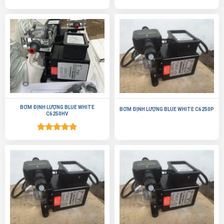
BƠM ĐỊNH LƯỢNG BLUE WHITE
BƠM ĐỊNH LƯỢNG BLUE WHITE C6250P
C6250HV
Được xếp
hạng
5.00
5 sao