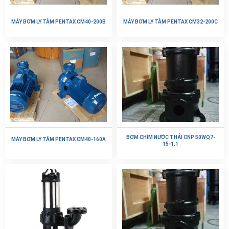
MÁY BƠM LY TÂM PENTAX CM40-200B
MÁY BƠM LY TÂM PENTAX CM32-200C
BƠM CHÌM NƯỚC THẢI CNP 50WQ7-
MÁY BƠM LY TÂM PENTAX CM40-160A
15-1.1