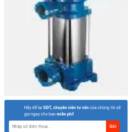
Hãy để lại
SĐT, chuyên viên tư vấn
của chúng tôi sẽ
gọi ngay cho bạn
miễn phí!