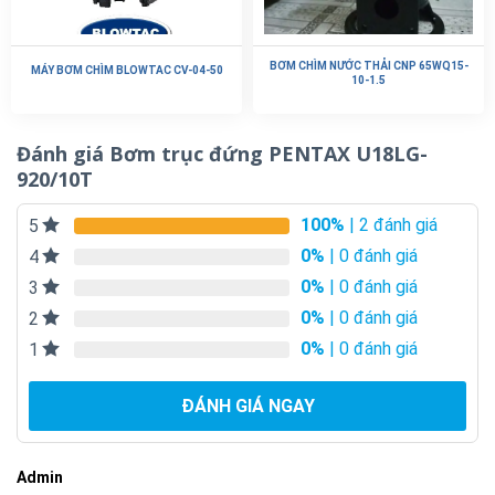
BƠM CHÌM NƯỚC THẢI CNP 65WQ15-
MÁY BƠM CHÌM BLOWTAC CV-04-50
10-1.5
Đánh giá Bơm trục đứng PENTAX U18LG-
920/10T
100%
| 2 đánh giá
5
0%
| 0 đánh giá
4
0%
| 0 đánh giá
3
0%
| 0 đánh giá
2
0%
| 0 đánh giá
1
ĐÁNH GIÁ NGAY
Admin