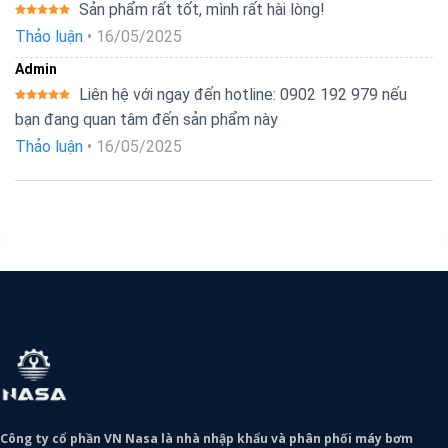
Sản phẩm rất tốt, mình rất hài lòng!
Được xếp
Thảo luận
•
16/05/2025
hạng
5
5
sao
Admin
Liên hệ với ngay đến hotline: 0902 192 979 nếu
Được xếp
bạn đang quan tâm đến sản phẩm này
hạng
5
5
sao
Thảo luận
•
16/05/2025
Công ty cổ phần VN Nasa là nhà nhập khẩu và phân phối máy bơm