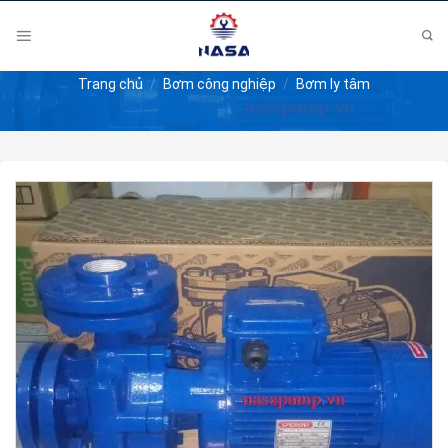
Skip
to
content
Trang chủ
/
Bơm công nghiệp
/
Bơm ly tâm