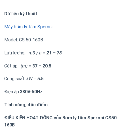
Dữ liệu kỹ thuật
Máy bơm ly tâm Speron
i
Model: CS 50-160B
Lưu lượng:
m3 / h =
21 – 78
Cột áp:
(m) =
37 – 20.5
Công suất:
kW =
5.5
Điện áp:
38
0V-50Hz
Tính năng, đặc điểm
ĐIỀU KIỆN HOẠT ĐỘNG của Bơm ly tâm Speroni CS50-
160B