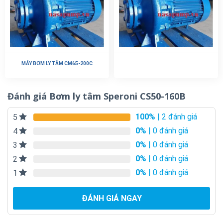
MÁY BƠM LY TÂM CM65-200C
Đánh giá Bơm ly tâm Speroni CS50-160B
100%
| 2 đánh giá
5
0%
| 0 đánh giá
4
0%
| 0 đánh giá
3
0%
| 0 đánh giá
2
0%
| 0 đánh giá
1
ĐÁNH GIÁ NGAY