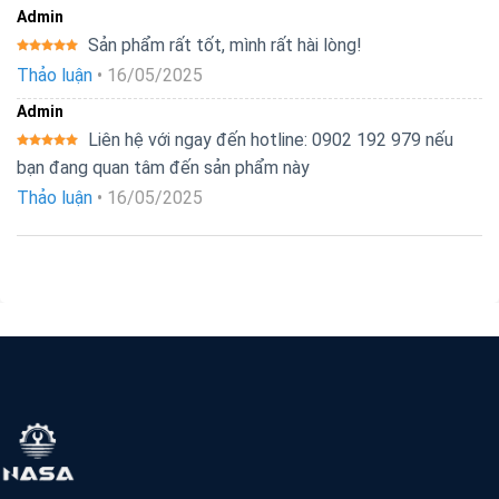
Admin
Sản phẩm rất tốt, mình rất hài lòng!
Được xếp
Thảo luận
•
16/05/2025
hạng
5
5
sao
Admin
Liên hệ với ngay đến hotline: 0902 192 979 nếu
Được xếp
bạn đang quan tâm đến sản phẩm này
hạng
5
5
sao
Thảo luận
•
16/05/2025