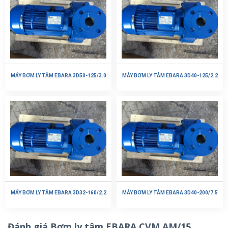
MÁY BƠM LY TÂM EBARA 3D50-125/3.0
MÁY BƠM LY TÂM EBARA 3D40-125/2.2
MÁY BƠM LY TÂM EBARA 3D32-160/2.2
MÁY BƠM LY TÂM EBARA 3D40-200/7.5
Đánh giá Bơm ly tâm EBARA CVM AM/15