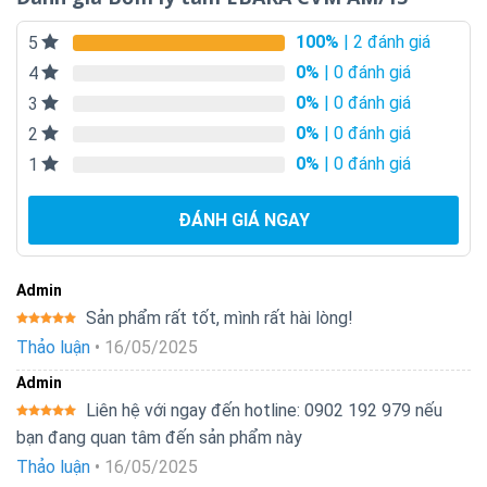
100%
| 2 đánh giá
5
0%
| 0 đánh giá
4
0%
| 0 đánh giá
3
0%
| 0 đánh giá
2
0%
| 0 đánh giá
1
ĐÁNH GIÁ NGAY
Admin
Sản phẩm rất tốt, mình rất hài lòng!
Được xếp
Thảo luận
•
16/05/2025
hạng
5
5
sao
Admin
Liên hệ với ngay đến hotline: 0902 192 979 nếu
Được xếp
bạn đang quan tâm đến sản phẩm này
hạng
5
5
sao
Thảo luận
•
16/05/2025