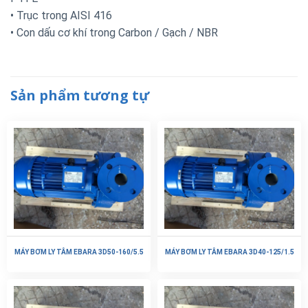
• Trục trong AISI 416
• Con dấu cơ khí trong Carbon / Gạch / NBR
Sản phẩm tương tự
MÁY BƠM LY TÂM EBARA 3D50-160/5.5
MÁY BƠM LY TÂM EBARA 3D40-125/1.5