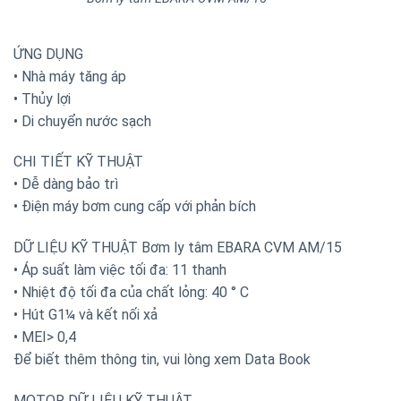
ỨNG DỤNG
• Nhà máy tăng áp
• Thủy lợi
• Di chuyển nước sạch
CHI TIẾT KỸ THUẬT
• Dễ dàng bảo trì
• Điện máy bơm cung cấp với phản bích
DỮ LIỆU KỸ THUẬT Bơm ly tâm EBARA CVM AM/15
• Áp suất làm việc tối đa: 11 thanh
• Nhiệt độ tối đa của chất lỏng: 40 ° C
• Hút G1¼ và kết nối xả
• MEI> 0,4
Để biết thêm thông tin, vui lòng xem Data Book
MOTOR DỮ LIỆU KỸ THUẬT