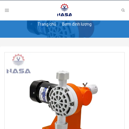
Skip
to
content
Trang chủ
/
Bơm định lượng