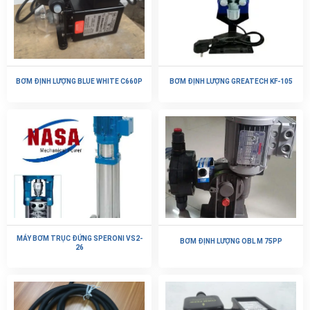
BƠM ĐỊNH LƯỢNG BLUE WHITE C660P
BƠM ĐỊNH LƯỢNG GREATECH KF-105
MÁY BƠM TRỤC ĐỨNG SPERONI VS2-
BƠM ĐỊNH LƯỢNG OBL M 75PP
26