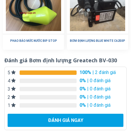
PHAO BÁO MỨC NƯỚC BIP STOP
BƠM ĐỊNH LƯỢNG BLUE WHITE C6250P
Đánh giá Bơm định lượng Greatech BV-030
100%
| 2 đánh giá
5
0%
| 0 đánh giá
4
0%
| 0 đánh giá
3
0%
| 0 đánh giá
2
0%
| 0 đánh giá
1
ĐÁNH GIÁ NGAY