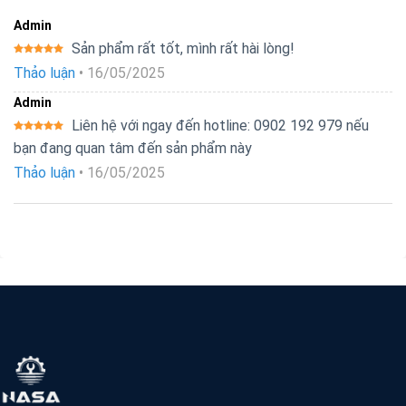
Admin
Sản phẩm rất tốt, mình rất hài lòng!
Được xếp
Thảo luận
•
16/05/2025
hạng
5
5
sao
Admin
Liên hệ với ngay đến hotline: 0902 192 979 nếu
Được xếp
bạn đang quan tâm đến sản phẩm này
hạng
5
5
sao
Thảo luận
•
16/05/2025