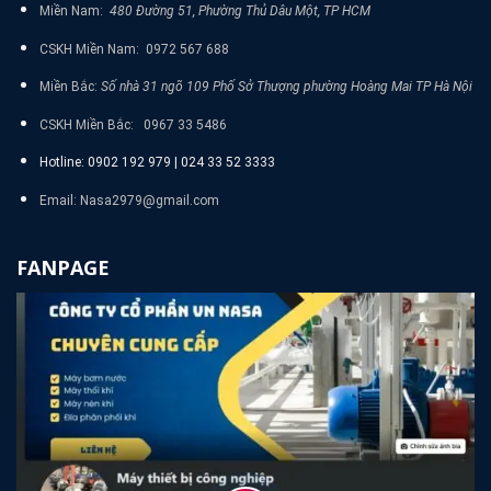
Miền Nam:
480 Đường 51, Phường Thủ Dâu Một, TP HCM
CSKH Miền Nam: 0972 567 688
Miền Bắc:
Số nhà 31 ngõ 109 Phố Sở Thượng phường Hoàng Mai TP Hà Nội
CSKH Miền Bắc: 0967 33 5486
Hotline: 0902 192 979 | 024 33 52 3333
Email: Nasa2979@gmail.com
FANPAGE