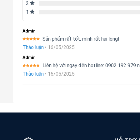
2
1
Admin
Sản phẩm rất tốt, mình rất hài lòng!
Được xếp
Thảo luận
•
16/05/2025
hạng
5
5
sao
Admin
Liên hệ với ngay đến hotline: 0902 192 979
Được xếp
Thảo luận
•
16/05/2025
hạng
5
5
sao