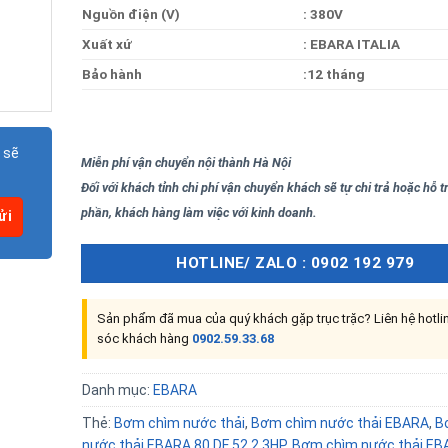
Nguồn điện (V)
:
380V
Xuất xứ
: EBARA ITALIA
Bảo hành
:12 tháng
 sẽ
Miễn phí vận chuyển nội thành Hà Nội
Đối với khách tỉnh chi phí vận chuyển khách sẽ tự chi trả hoặc hỗ 
phần, khách hàng làm việc với kinh doanh.
HOTLINE/ ZALO : 0902 192 979
Sản phẩm đã mua của quý khách gặp trục trặc? Liên hệ hotl
sóc khách hàng
0902.59.33.68
Danh mục:
EBARA
Thẻ:
Bơm chìm nước thải
,
Bơm chìm nước thải EBARA
,
B
nước thải EBARA 80 DF 52.2 3HP
,
Bơm chìm nước thải EB