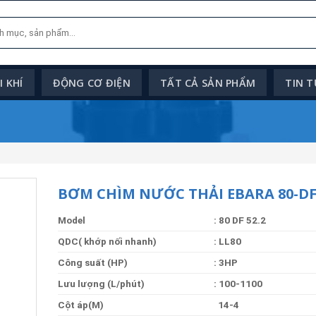
 KHÍ
ĐỘNG CƠ ĐIỆN
TẤT CẢ SẢN PHẨM
TIN 
BƠM CHÌM NƯỚC THẢI EBARA 80-DF-
Model
: 80 DF 52.2
QDC( khớp nối nhanh)
: LL80
Công suất (HP)
: 3HP
Lưu lượng (L/phút)
: 100-1100
Cột áp(M)
14-4