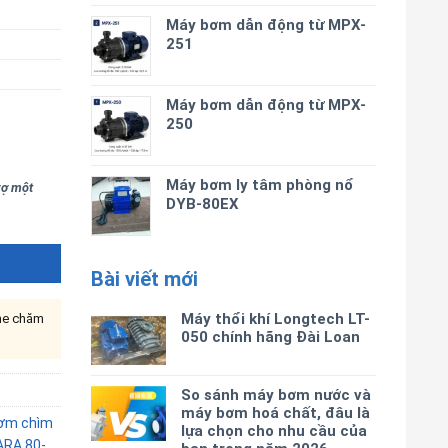
Máy bơm dẫn động từ MPX-
251
Máy bơm dẫn động từ MPX-
250
Máy bơm ly tâm phòng nổ
trợ một
DYB-80EX
Bài viết mới
Máy thổi khí Longtech LT-
ine chăm
050 chính hãng Đài Loan
So sánh máy bơm nước và
máy bơm hoá chất, đâu là
ơm chìm
lựa chọn cho nhu cầu của
ARA 80-