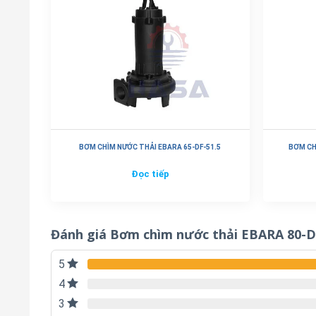
BƠM CHÌM NƯỚC THẢI EBARA 65-DF-51.5
BƠM CH
Đọc tiếp
Đánh giá Bơm chìm nước thải EBARA 80-D
5
4
3